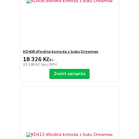
KD408 dřevěná komoda z buku Drewmax
18 326 Kč
/
ks
15 146 Kč
bez DPH
Zvolit variantu