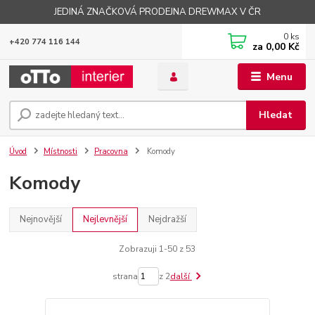
JEDINÁ ZNAČKOVÁ PRODEJNA DREWMAX V ČR
0
ks
+420 774 116 144
za
0,00 Kč
Menu
Hledat
Úvod
Místnosti
Pracovna
Komody
Komody
Nejnovější
Nejlevnější
Nejdražší
Zobrazuji 1-50 z 53
strana
z 2
další