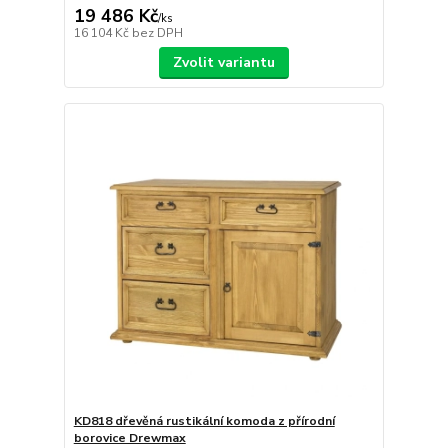
19 486 Kč
/
ks
16 104 Kč
bez DPH
Zvolit variantu
KD818 dřevěná rustikální komoda z přírodní
borovice Drewmax