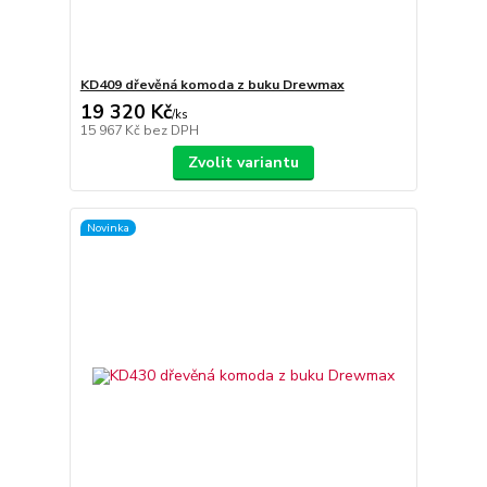
KD409 dřevěná komoda z buku Drewmax
19 320 Kč
/
ks
15 967 Kč
bez DPH
Zvolit variantu
Novinka