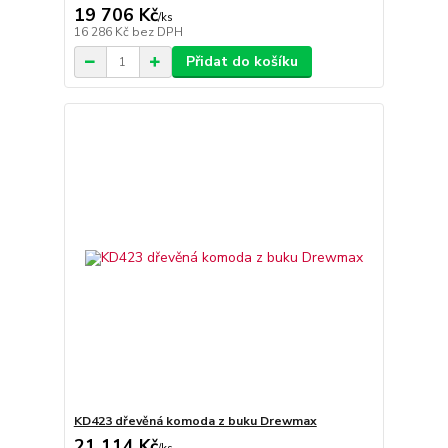
19 706 Kč
/
ks
16 286 Kč
bez DPH
Přidat do košíku
KD423 dřevěná komoda z buku Drewmax
21 114 Kč