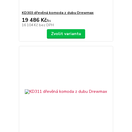
KD303 dřevěná komoda z dubu Drewmax
19 486 Kč
/
ks
16 104 Kč
bez DPH
Zvolit variantu