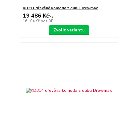
KD311 dřevěná komoda z dubu Drewmax
19 486 Kč
/
ks
16 104 Kč
bez DPH
Zvolit variantu