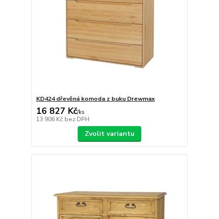
KD424 dřevěná komoda z buku Drewmax
16 827 Kč
/
ks
13 906 Kč
bez DPH
Zvolit variantu