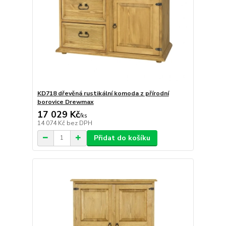
KD718 dřevěná rustikální komoda z přírodní
borovice Drewmax
17 029 Kč
/
ks
14 074 Kč
bez DPH
Přidat do košíku