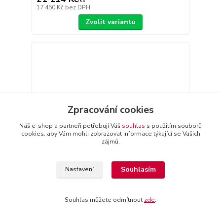
/
ks
17 450 Kč
bez DPH
Zvolit variantu
Zpracování cookies
Náš e-shop a partneři potřebují Váš
souhlas
s použitím souborů
cookies, aby Vám mohli zobrazovat informace týkající se Vašich
zájmů.
Souhlasím
Nastavení
KD422 dřevěná komoda z buku Drewmax
Souhlas můžete odmítnout
zde
.
21 776 Kč
/
ks
17 997 Kč
bez DPH