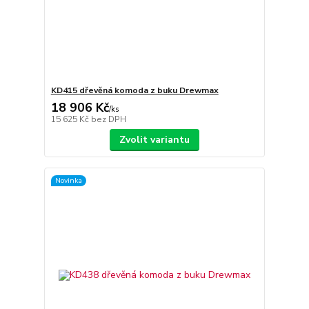
KD415 dřevěná komoda z buku Drewmax
18 906 Kč
/
ks
15 625 Kč
bez DPH
Zvolit variantu
Novinka