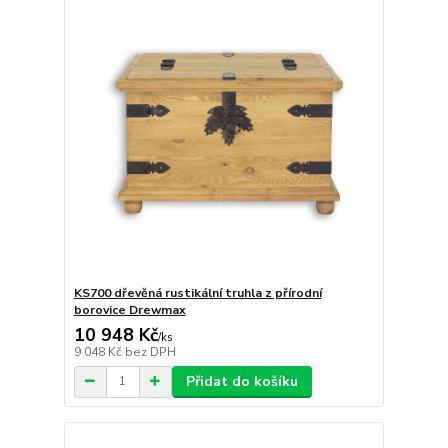
KS700 dřevěná rustikální truhla z přírodní
borovice Drewmax
10 948 Kč
/
ks
9 048 Kč
bez DPH
Přidat do košíku