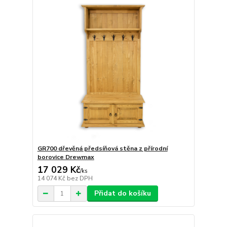
GR700 dřevěná předsíňová stěna z přírodní
borovice Drewmax
17 029 Kč
/
ks
14 074 Kč
bez DPH
Přidat do košíku