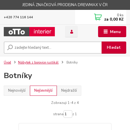
JEDINÁ ZNAČKOVÁ PRODEJNA DREWMAX V ČR
0
ks
+420 774 116 144
za
0,00 Kč
Menu
Hledat
Úvod
Nábytek z borovice rustikál
Botníky
Botníky
Nejnovější
Nejlevnější
Nejdražší
Zobrazuji 1-4 z 4
strana
z 1