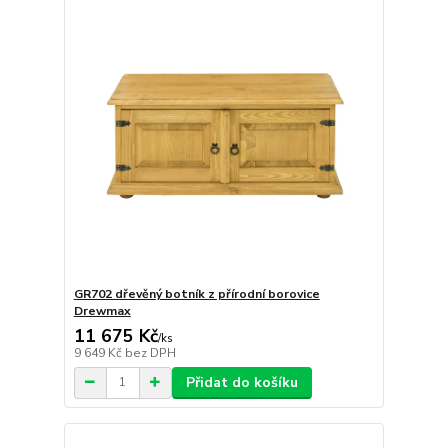
GR702 dřevěný botník z přírodní borovice
Drewmax
11 675 Kč
/
ks
9 649 Kč
bez DPH
Přidat do košíku