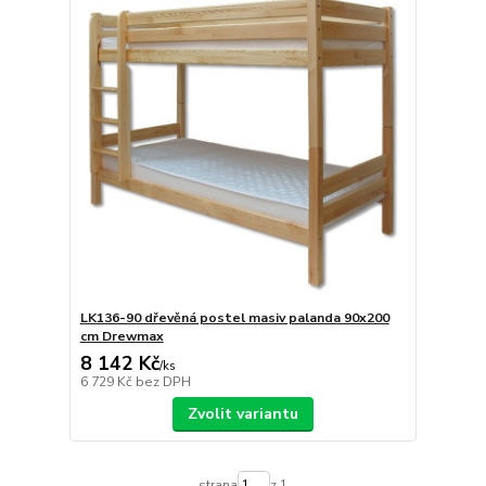
LK136-90 dřevěná postel masiv palanda 90x200
cm Drewmax
8 142 Kč
/
ks
6 729 Kč
bez DPH
Zvolit variantu
strana
z 1