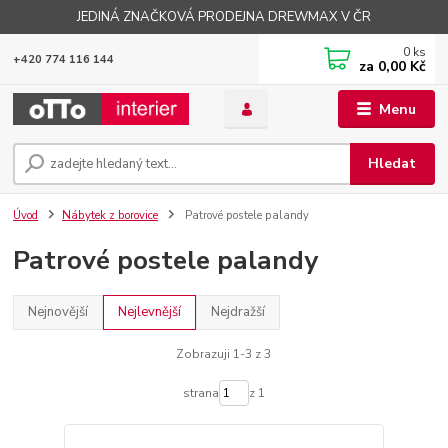
JEDINÁ ZNAČKOVÁ PRODEJNA DREWMAX V ČR
0
ks
+420 774 116 144
za
0,00 Kč
Menu
Hledat
Úvod
Nábytek z borovice
Patrové postele palandy
Patrové postele palandy
Nejnovější
Nejlevnější
Nejdražší
Zobrazuji 1-3 z 3
strana
z 1