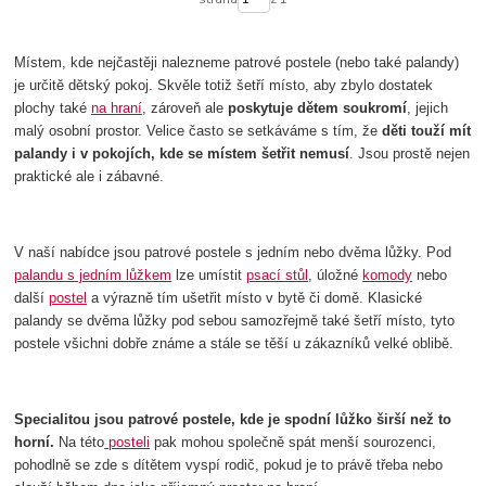
Místem, kde nejčastěji nalezneme patrové postele (nebo také palandy)
je určitě dětský pokoj. Skvěle totiž šetří místo, aby zbylo dostatek
plochy také
na hraní
, zároveň ale
poskytuje dětem soukromí
, jejich
malý osobní prostor. Velice často se setkáváme s tím, že
děti touží mít
palandy i v pokojích, kde se místem šetřit nemusí
. Jsou prostě nejen
praktické ale i zábavné.
V naší nabídce jsou patrové postele s jedním nebo dvěma lůžky. Pod
palandu s jedním lůžkem
lze umístit
psací stůl
, úložné
komody
nebo
další
postel
a výrazně tím ušetřit místo v bytě či domě. Klasické
palandy se dvěma lůžky pod sebou samozřejmě také šetří místo, tyto
postele všichni dobře známe a stále se těší u zákazníků velké oblibě.
Specialitou jsou patrové postele, kde je spodní lůžko širší než to
horní.
Na této
posteli
pak mohou společně spát menší sourozenci,
pohodlně se zde s dítětem vyspí rodič, pokud je to právě třeba nebo