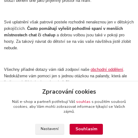
slouží během dne jako příjemný prostor na hraní.
Své uplatnění však patrové postele rozhodně nenaleznou jen v dětských
pokojíčcích.
Často pomáhají vyřešit pohodlné spaní v menších
místnostech chat či chalup
a dobrou volbou jsou také v pokoji pro
hosty. Za takový návrat do dětství se na vás vaše návštěva jistě zlobit
nebude.
Všechny příadné dotazy vám rádi zodpoví naše
obchodní oddělení
.
Nedokážeme vám pomoci jen s jednou otázkou na palandy, která ale
jistě zazní: "Kdo bude spát nahoře?".
Zpracování cookies
Náš e-shop a partneři potřebují Váš
souhlas
s použitím souborů
cookies, aby Vám mohli zobrazovat informace týkající se Vašich
zájmů.
+420 774 116 144
oTTo interier s.r.o.
Kontakty a
provozovatel
-
Obchodní podmínky
-
Reklamační řád
Souhlasím
Nastavení