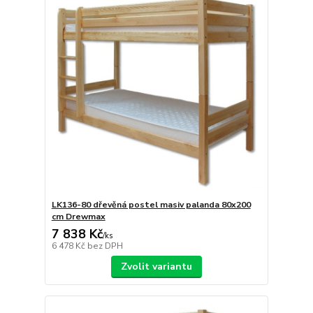
LK136-80 dřevěná postel masiv palanda 80x200
cm Drewmax
7 838 Kč
/
ks
6 478 Kč
bez DPH
Zvolit variantu