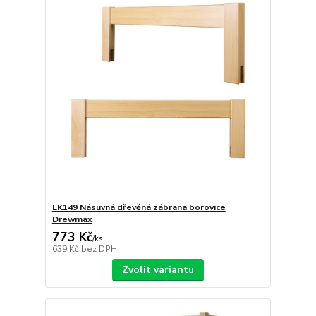
LK149 Násuvná dřevěná zábrana borovice
Drewmax
773 Kč
/
ks
639 Kč
bez DPH
Zvolit variantu