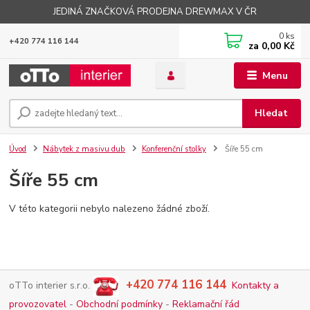
JEDINÁ ZNAČKOVÁ PRODEJNA DREWMAX V ČR
0
ks
+420 774 116 144
za
0,00 Kč
Menu
Hledat
Úvod
Nábytek z masivu dub
Konferenční stolky
Šíře 55 cm
Šíře 55 cm
V této kategorii nebylo nalezeno žádné zboží.
+420 774 116 144
oTTo interier s.r.o.
Kontakty a
provozovatel
-
Obchodní podmínky
-
Reklamační řád