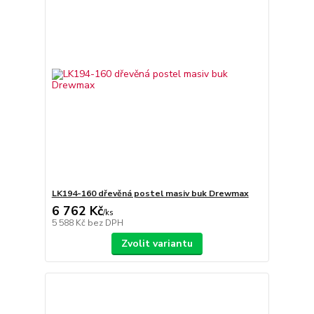
LK194-160 dřevěná postel masiv buk Drewmax
6 762 Kč
/
ks
5 588 Kč
bez DPH
Zvolit variantu