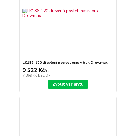
LK186-120 dřevěná postel masiv buk Drewmax
9 522 Kč
/
ks
7 869 Kč
bez DPH
Zvolit variantu