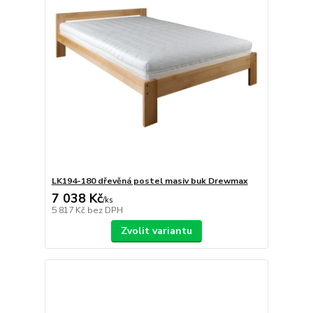
LK194-180 dřevěná postel masiv buk Drewmax
7 038 Kč
/
ks
5 817 Kč
bez DPH
Zvolit variantu