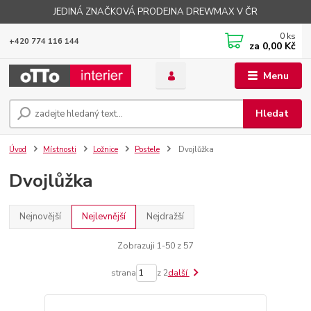
JEDINÁ ZNAČKOVÁ PRODEJNA DREWMAX V ČR
0
ks
+420 774 116 144
za
0,00 Kč
Menu
Hledat
Úvod
Místnosti
Ložnice
Postele
Dvojlůžka
Dvojlůžka
Nejnovější
Nejlevnější
Nejdražší
Zobrazuji 1-50 z 57
strana
z 2
další