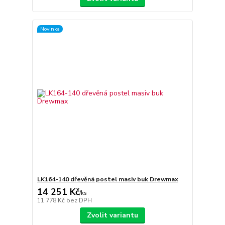
Novinka
LK164-140 dřevěná postel masiv buk Drewmax
14 251 Kč
/
ks
11 778 Kč
bez DPH
Zvolit variantu