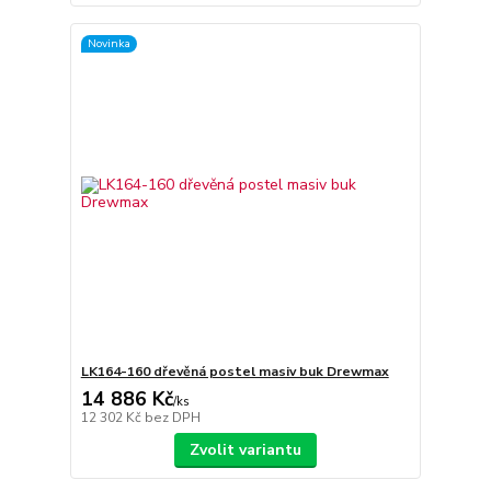
Novinka
LK164-160 dřevěná postel masiv buk Drewmax
14 886 Kč
/
ks
12 302 Kč
bez DPH
Zvolit variantu