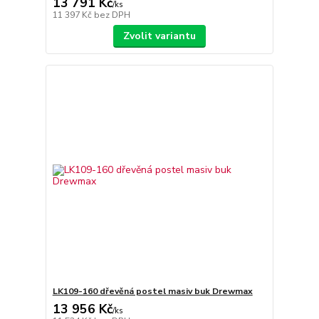
13 791 Kč
/
ks
11 397 Kč
bez DPH
Zvolit variantu
LK109-160 dřevěná postel masiv buk Drewmax
13 956 Kč
/
ks