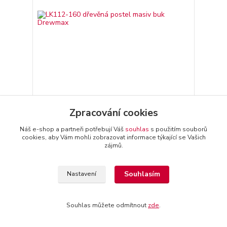
LK112-160 dřevěná postel masiv buk Drewmax
Zpracování cookies
17 112 Kč
/
ks
14 142 Kč
bez DPH
Náš e-shop a partneři potřebují Váš
souhlas
s použitím souborů
Zvolit variantu
cookies, aby Vám mohli zobrazovat informace týkající se Vašich
zájmů.
Souhlasím
Nastavení
Souhlas můžete odmítnout
zde
.