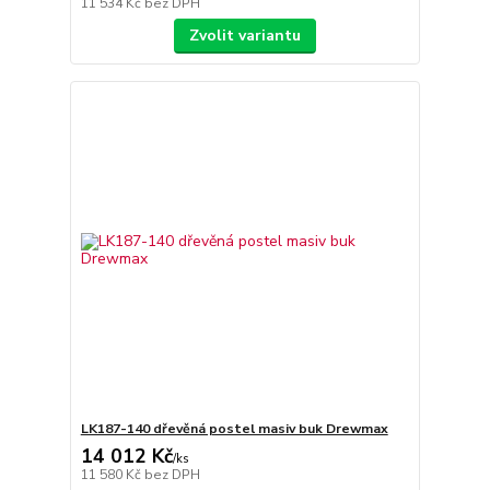
11 534 Kč
bez DPH
Zvolit variantu
LK187-140 dřevěná postel masiv buk Drewmax
14 012 Kč
/
ks
11 580 Kč
bez DPH