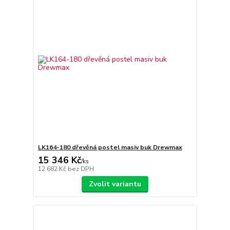
LK164-180 dřevěná postel masiv buk Drewmax
15 346 Kč
/
ks
12 682 Kč
bez DPH
Zvolit variantu