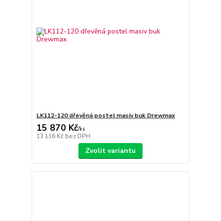
LK112-120 dřevěná postel masiv buk Drewmax
15 870 Kč
/
ks
13 116 Kč
bez DPH
Zvolit variantu