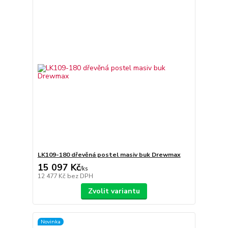
LK109-180 dřevěná postel masiv buk Drewmax
15 097 Kč
/
ks
12 477 Kč
bez DPH
Zvolit variantu
Novinka