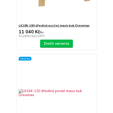
LK186-180 dřevěná postel masiv buk Drewmax
11 040 Kč
/
ks
9 124 Kč
bez DPH
Zvolit variantu
Novinka