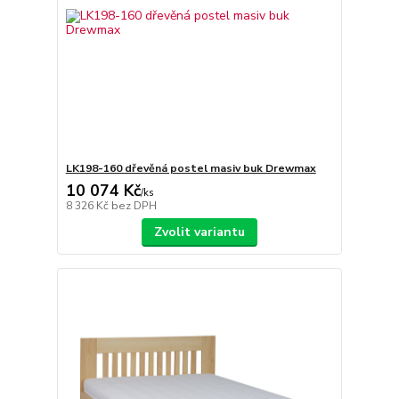
LK198-160 dřevěná postel masiv buk Drewmax
10 074 Kč
/
ks
8 326 Kč
bez DPH
Zvolit variantu