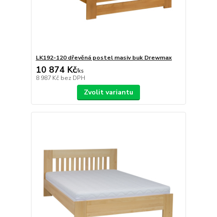
LK192-120 dřevěná postel masiv buk Drewmax
10 874 Kč
/
ks
8 987 Kč
bez DPH
Zvolit variantu