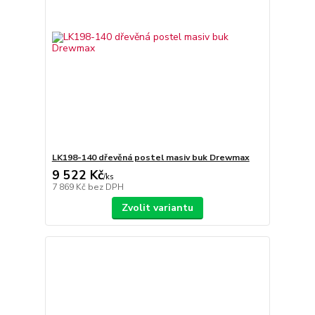
LK198-140 dřevěná postel masiv buk Drewmax
9 522 Kč
/
ks
7 869 Kč
bez DPH
Zvolit variantu