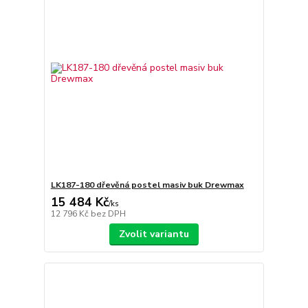
LK187-180 dřevěná postel masiv buk Drewmax
15 484 Kč
/
ks
12 796 Kč
bez DPH
Zvolit variantu