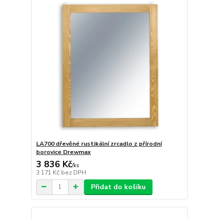
LA700 dřevěné rustikální zrcadlo z přírodní
borovice Drewmax
3 836 Kč
/
ks
3 171 Kč
bez DPH
Přidat do košíku