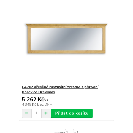
LA702 dřevěné rustikální zrcadlo z přírodní
borovice Drewmax
5 262 Kč
/
ks
4 349 Kč
bez DPH
Přidat do košíku
strana
z 1