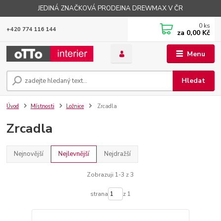
JEDINÁ ZNAČKOVÁ PRODEJNA DREWMAX V ČR
0
ks
+420 774 116 144
za
0,00 Kč
Menu
Hledat
Úvod
Místnosti
Ložnice
Zrcadla
Zrcadla
Nejnovější
Nejlevnější
Nejdražší
Zobrazuji 1-3 z 3
strana
z 1