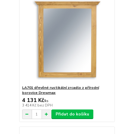
LA701 dřevěné rustikální zrcadlo z přírodní
borovice Drewmax
4 131 Kč
/
ks
3 414 Kč
bez DPH
Přidat do košíku