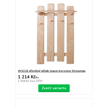
WS132 dřevěný věšák masiv borovice Drewmax
1 214 Kč
/
ks
1 004 Kč
bez DPH
Zvolit variantu