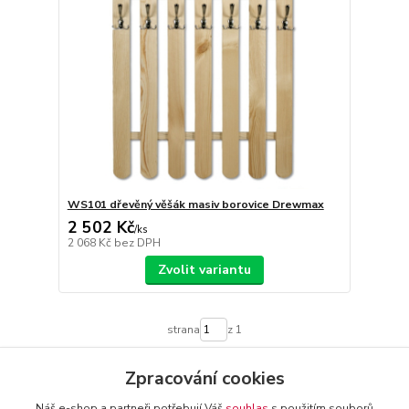
WS101 dřevěný věšák masiv borovice Drewmax
2 502 Kč
/
ks
2 068 Kč
bez DPH
Zvolit variantu
strana
z 1
Zpracování cookies
Náš e-shop a partneři potřebují Váš
souhlas
s použitím souborů