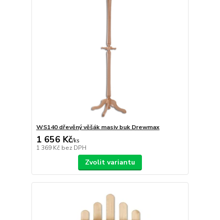
WS140 dřevěný věšák masiv buk Drewmax
1 656 Kč
/
ks
1 369 Kč
bez DPH
Zvolit variantu