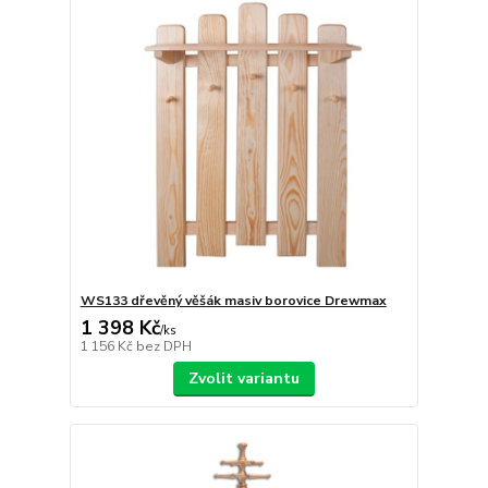
WS133 dřevěný věšák masiv borovice Drewmax
1 398 Kč
/
ks
1 156 Kč
bez DPH
Zvolit variantu