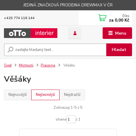
JEDINÁ ZNAČKOVÁ PRODEJNA DREWMAX V ČR
0
ks
+420 774 116 144
za
0,00 Kč
Menu
Hledat
Úvod
Místnosti
Pracovna
Věšáky
Věšáky
Nejnovější
Nejlevnější
Nejdražší
Zobrazuji 1-5 z 5
strana
z 1