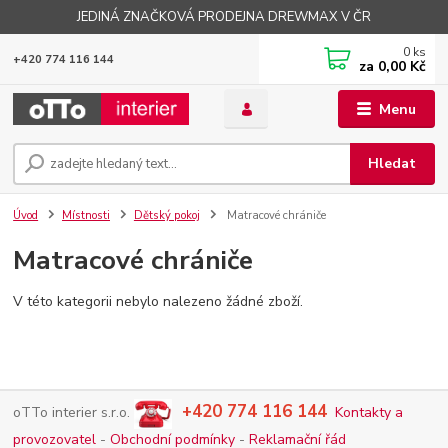
JEDINÁ ZNAČKOVÁ PRODEJNA DREWMAX V ČR
0
ks
+420 774 116 144
za
0,00 Kč
Menu
Hledat
Úvod
Místnosti
Dětský pokoj
Matracové chrániče
Matracové chrániče
V této kategorii nebylo nalezeno žádné zboží.
+420 774 116 144
oTTo interier s.r.o.
Kontakty a
provozovatel
-
Obchodní podmínky
-
Reklamační řád