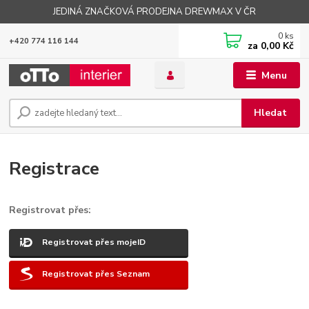
JEDINÁ ZNAČKOVÁ PRODEJNA DREWMAX V ČR
0
ks
+420 774 116 144
za
0,00 Kč
Menu
Hledat
Registrace
Registrovat přes:
Registrovat přes mojeID
Registrovat přes Seznam