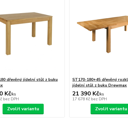
80 dřevěný jídelní stůl z buku
ST170-180+45 dřevěný rozkl
ax
jídelní stůl z buku Drewmax
0 Kč
21 390 Kč
/
ks
/
ks
Kč
bez DPH
17 678 Kč
bez DPH
Zvolit variantu
Zvolit variantu