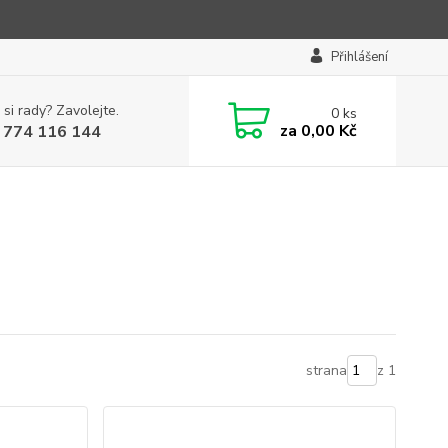
Přihlášení
 si rady? Zavolejte.
0
ks
za
0,00 Kč
 774 116 144
strana
z 1