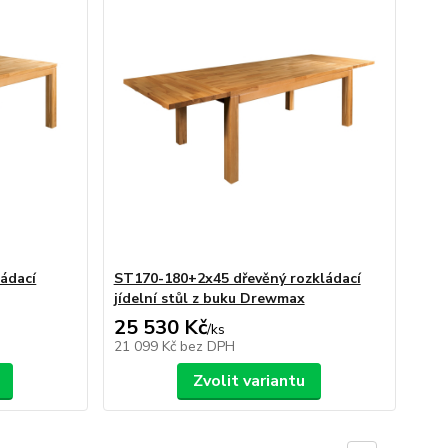
ádací
ST170-180+2x45 dřevěný rozkládací
jídelní stůl z buku Drewmax
25 530 Kč
/
ks
21 099 Kč
bez DPH
Zvolit variantu