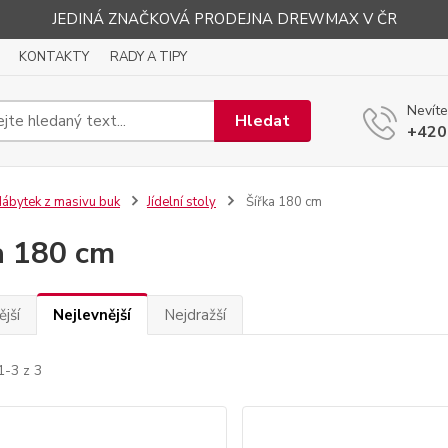
JEDINÁ ZNAČKOVÁ PRODEJNA DREWMAX V ČR
KONTAKTY
RADY A TIPY
Nevíte
Hledat
+420
ábytek z masivu buk
Jídelní stoly
Šířka 180 cm
a 180 cm
jší
Nejlevnější
Nejdražší
1-3 z 3