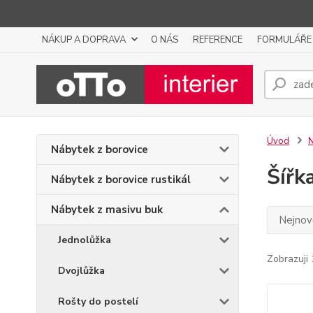
NÁKUP A DOPRAVA
O NÁS
REFERENCE
FORMULÁŘE
Úvod
N
Nábytek z borovice
Šířk
Nábytek z borovice rustikál
Nábytek z masivu buk
Nejnově
Jednolůžka
Zobrazuji 
Dvojlůžka
Rošty do postelí