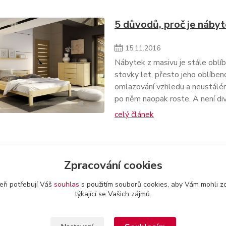
5 důvodů, proč je nábyt
15
.
11
.
2016
Nábytek z masivu je stále oblíbe
stovky let, přesto jeho oblíben
omlazování vzhledu a neustálé
po něm naopak roste. A není div
celý článek
Zpracování cookies
eři potřebují Váš
souhlas
s použitím souborů cookies, aby Vám mohli z
týkající se Vašich zájmů.
akty a provozovatel
-
Obchodní podmínky
-
Reklamační řád