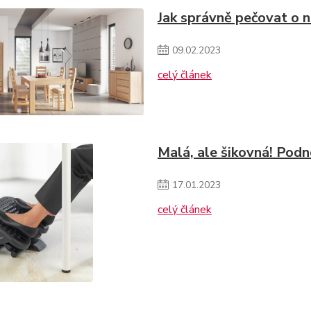
Jak správně pečovat o 
09
.
02
.
2023
celý článek
Malá, ale šikovná! Pod
17
.
01
.
2023
celý článek