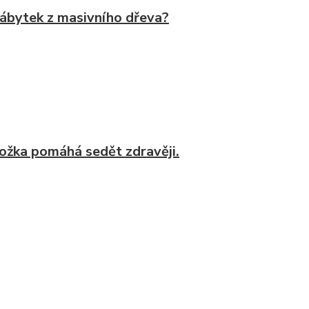
nábytek z masivního dřeva?
nožka pomáhá sedět zdravěji.