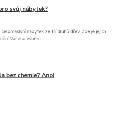
 pro svůj nábytek?
lomasivní nábytek ze tří druhů dřev. Zde je jejich
dnění Vašeho výběru.
la bez chemie? Ano!