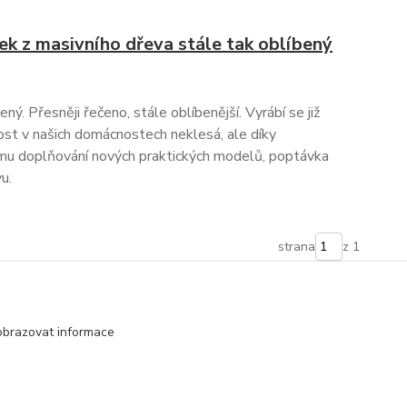
ek z masivního dřeva stále tak oblíbený
ný. Přesněji řečeno, stále oblíbenější. Vyrábí se již
ost v našich domácnostech neklesá, ale díky
mu doplňování nových praktických modelů, poptávka
u.
strana
z 1
obrazovat informace