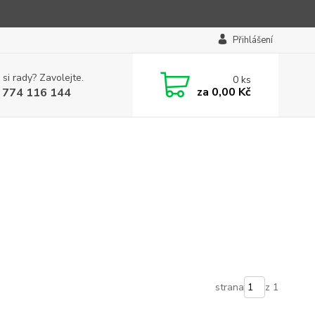
Přihlášení
 si rady? Zavolejte.
0
ks
za
0,00 Kč
 774 116 144
strana
z 1