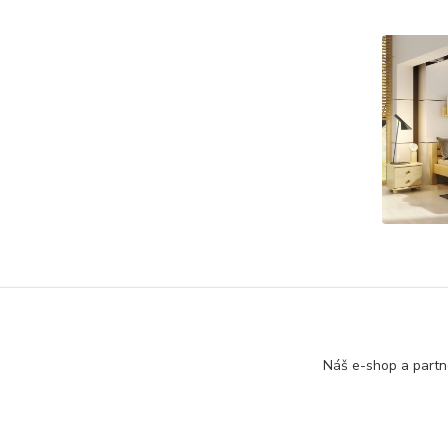
Náš e-shop a partn
+420 774 116 144
oTTo interier s.r.o.
Kont