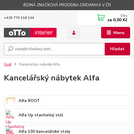
JEDINÁ ZNAČKOVÁ PRODEJNA DREWMAX V ČR
0
ks
+420 774 116 144
za
0,00 Kč
Menu
Hledat
Úvod
Kancelářský nábytek Alfa
Kancelářský nábytek Alfa
Alfa ROOT
Alfa Up stavitelný stůl
Alfa 100 kancelářské stoly