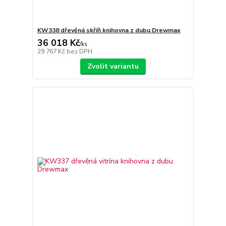
KW338 dřevěná skříň knihovna z dubu Drewmax
36 018 Kč
/
ks
29 767 Kč
bez DPH
Zvolit variantu