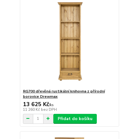
RG700 dřevěná rustikální knihovna z přírodní
borovice Drewmax
13 625 Kč
/
ks
11 260 Kč
bez DPH
Přidat do košíku