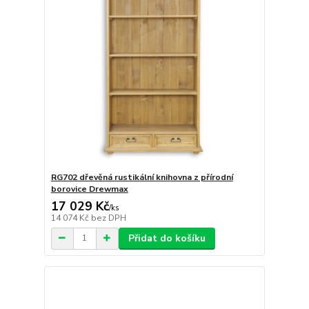
RG702 dřevěná rustikální knihovna z přírodní
borovice Drewmax
17 029 Kč
/
ks
14 074 Kč
bez DPH
Přidat do košíku