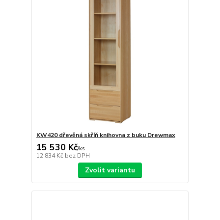
KW420 dřevěná skříň knihovna z buku Drewmax
15 530 Kč
/
ks
12 834 Kč
bez DPH
Zvolit variantu