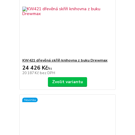
KW421 dřevěná skříň knihovna z buku Drewmax
24 426 Kč
/
ks
20 187 Kč
bez DPH
Zvolit variantu
Novinka