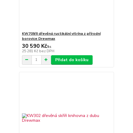
KW709/II dřevěná rustikální vitrína z přírodní
borovice Drewmax
30 590 Kč
/
ks
25 281 Kč
bez DPH
Přidat do košíku