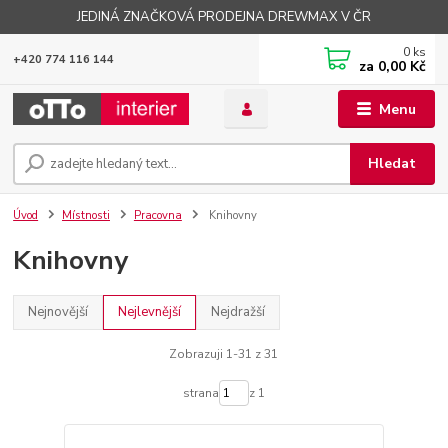
JEDINÁ ZNAČKOVÁ PRODEJNA DREWMAX V ČR
0
ks
+420 774 116 144
za
0,00 Kč
Menu
Hledat
Úvod
Místnosti
Pracovna
Knihovny
Knihovny
Nejnovější
Nejlevnější
Nejdražší
Zobrazuji 1-31 z 31
strana
z 1