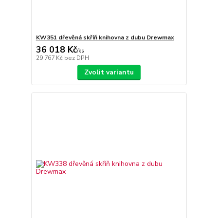
KW351 dřevěná skříň knihovna z dubu Drewmax
36 018 Kč
/
ks
29 767 Kč
bez DPH
Zvolit variantu