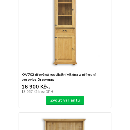
KW702 dřevěná rustikální vitrína z přírodní
borovice Drewmax
16 900 Kč
/
ks
13 967 Kč
bez DPH
Zvolit variantu