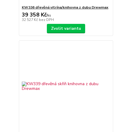
KW336 dřevěná vitrína/knihovna z dubu Drewmax
39 358 Kč
/
ks
32 527 Kč
bez DPH
Zvolit variantu