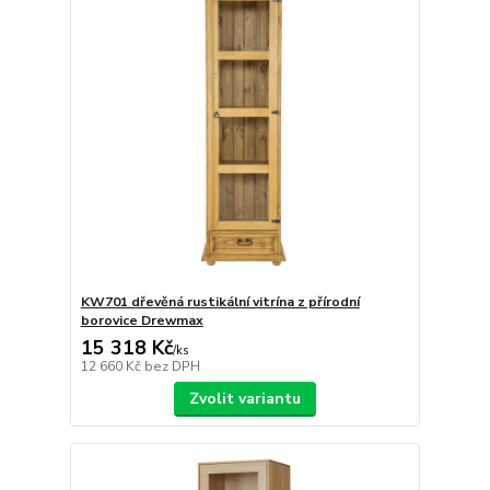
KW701 dřevěná rustikální vitrína z přírodní
borovice Drewmax
15 318 Kč
/
ks
12 660 Kč
bez DPH
Zvolit variantu