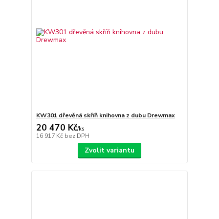
KW301 dřevěná skříň knihovna z dubu Drewmax
20 470 Kč
/
ks
16 917 Kč
bez DPH
Zvolit variantu