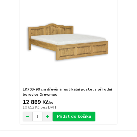
LK703-90 cm dřevěná rustikální postel z přírodní
borovice Drewmax
12 889 Kč
/
ks
10 652 Kč
bez DPH
Přidat do košíku
strana
z 1