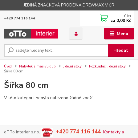
JEDINÁ ZNAČKOVÁ PRODEJNA DREWMAX V ČR
0
ks
+420 774 116 144
za
0,00 Kč
Menu
Hledat
Úvod
Nábytek z masivu dub
Jídelní stoly
Rozkládací jídelní stoly
Šířka 80 cm
Šířka 80 cm
V této kategorii nebylo nalezeno žádné zboží.
+420 774 116 144
oTTo interier s.r.o.
Kontakty a