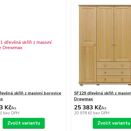
řevěná skříň z masivní borovice
SF129 dřevěná skříň z masivn
ax
Drewmax
3 Kč
25 383 Kč
/
ks
/
ks
Kč
bez DPH
20 978 Kč
bez DPH
Zvolit variantu
Zvolit variantu