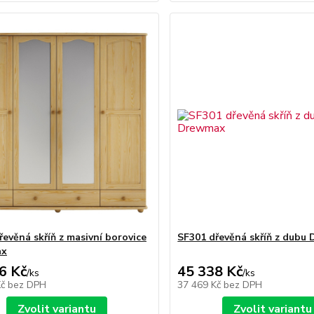
řevěná skříň z masivní borovice
SF301 dřevěná skříň z dubu
ax
6 Kč
45 338 Kč
/
ks
/
ks
Kč
bez DPH
37 469 Kč
bez DPH
Zvolit variantu
Zvolit variantu