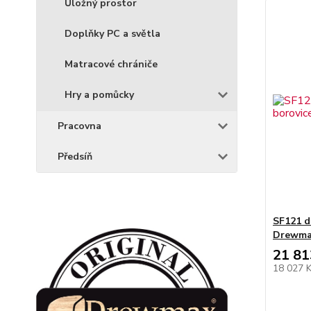
Úložný prostor
Doplňky PC a světla
Matracové chrániče
Hry a pomůcky
Pracovna
Předsíň
SF121 d
Drewm
21 81
18 027 