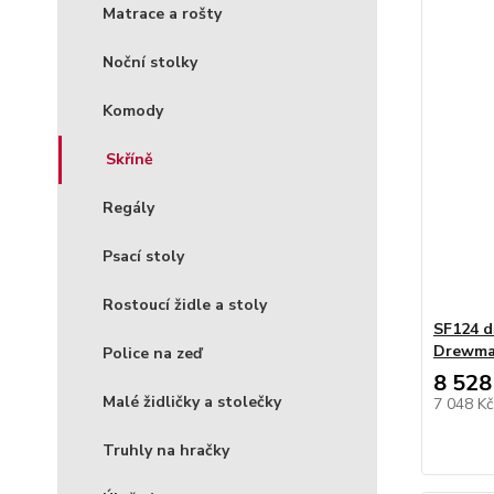
Matrace a rošty
Noční stolky
Komody
Skříně
Regály
Psací stoly
Rostoucí židle a stoly
SF124 d
Drewm
Police na zeď
8 528
Malé židličky a stolečky
7 048 K
Truhly na hračky