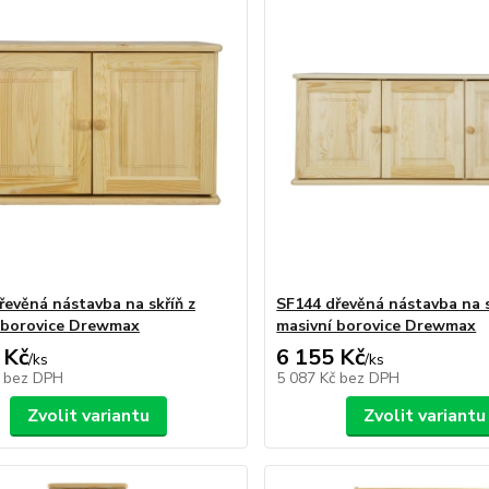
řevěná nástavba na skříň z
SF144 dřevěná nástavba na s
 borovice Drewmax
masivní borovice Drewmax
 Kč
6 155 Kč
/
ks
/
ks
č
bez DPH
5 087 Kč
bez DPH
Zvolit variantu
Zvolit variantu