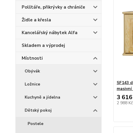
Polštáře, přikrývky a chrániče
Židle a křesla
Kancelářský nábytek Alfa
Skladem a výprodej
Místnosti
Obývák
SF143 d
Ložnice
masivní
3 616
Kuchyně a jídelna
2 988 K
Dětský pokoj
Postele