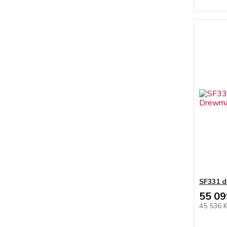
SF331 d
55 09
45 536 