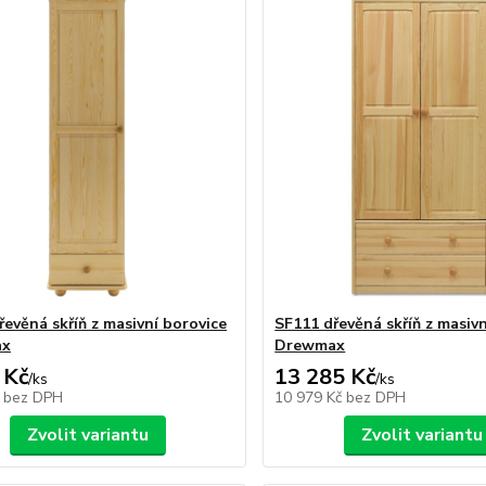
řevěná skříň z masivní borovice
SF111 dřevěná skříň z masivn
ax
Drewmax
 Kč
13 285 Kč
/
ks
/
ks
č
bez DPH
10 979 Kč
bez DPH
Zvolit variantu
Zvolit variantu