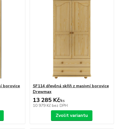
í borovice
SF114 dřevěná skříň z masivní borovice
Drewmax
13 285 Kč
/
ks
10 979 Kč
bez DPH
Zvolit variantu