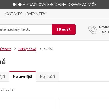
JEDINÁ ZNAČKOVÁ PRODEJNA DREWMAX V ČR
KONTAKTY
RADY A TIPY
Nevíte
Hledat
+420
ístnosti
Dětský pokoj
Skříně
ně
jší
Nejlevnější
Nejdražší
1-16 z 16