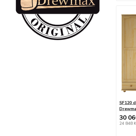
SF120 d
Drewm
30 06
24 848 