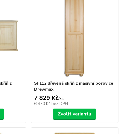
kříň z
SF112 dřevěná skříň z masivní borovice
Drewmax
7 829 Kč
/
ks
6 470 Kč
bez DPH
Zvolit variantu