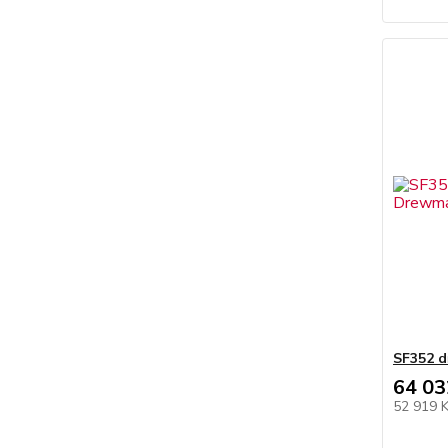
SF352 d
64 03
52 919 