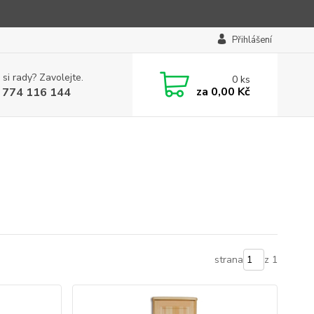
Přihlášení
 si rady? Zavolejte.
0
ks
za
0,00 Kč
 774 116 144
strana
z 1