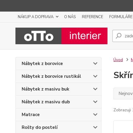
NÁKUP A DOPRAVA
O NÁS
REFERENCE
FORMULÁŘE
Úvod
M
Nábytek z borovice
Skří
Nábytek z borovice rustikál
Nábytek z masivu buk
Nejnově
Nábytek z masivu dub
Zobrazuji 
Matrace
Rošty do postelí