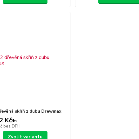
řevěná skříň z dubu Drewmax
2 Kč
/
ks
Kč
bez DPH
Zvolit variantu