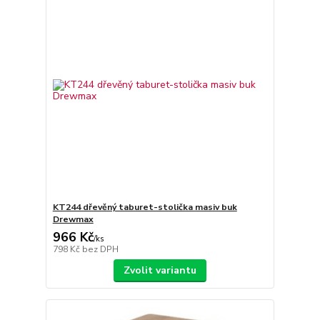
KT244 dřevěný taburet-stolička masiv buk
Drewmax
966 Kč
/
ks
798 Kč
bez DPH
Zvolit variantu