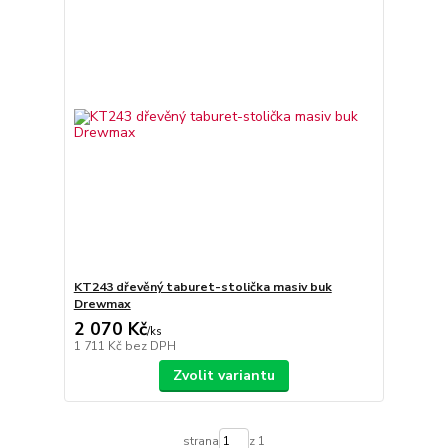
KT243 dřevěný taburet-stolička masiv buk
Drewmax
2 070 Kč
/
ks
1 711 Kč
bez DPH
Zvolit variantu
strana
z 1