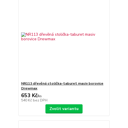
NR113 dřevěná stolička-taburet masiv borovice
Drewmax
653 Kč
/
ks
540 Kč
bez DPH
Zvolit variantu