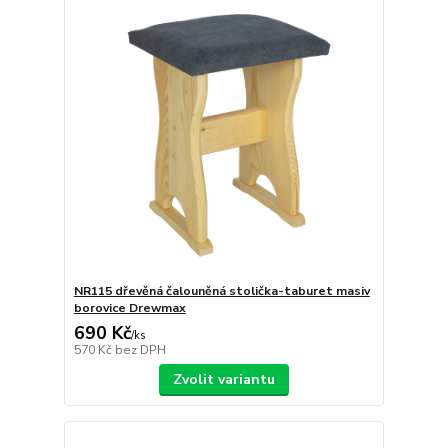
NR115 dřevěná čalouněná stolička-taburet masiv
borovice Drewmax
690 Kč
/
ks
570 Kč
bez DPH
Zvolit variantu