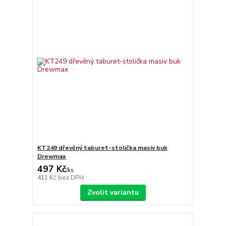
KT249 dřevěný taburet-stolička masiv buk
Drewmax
497 Kč
/
ks
411 Kč
bez DPH
Zvolit variantu