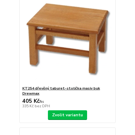
KT254 dřevěný taburet-stolička masiv buk
Drewmax
405 Kč
/
ks
335 Kč
bez DPH
Zvolit variantu