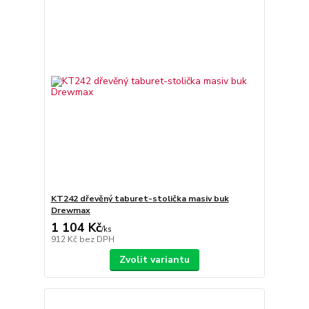
KT242 dřevěný taburet-stolička masiv buk
Drewmax
1 104 Kč
/
ks
912 Kč
bez DPH
Zvolit variantu