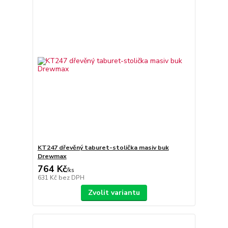
KT247 dřevěný taburet-stolička masiv buk
Drewmax
764 Kč
/
ks
631 Kč
bez DPH
Zvolit variantu