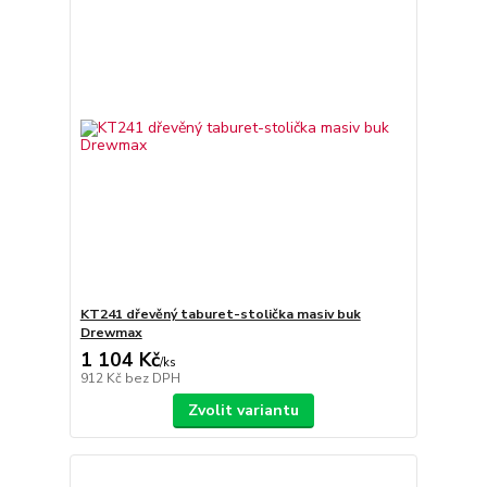
KT241 dřevěný taburet-stolička masiv buk
Drewmax
1 104 Kč
/
ks
912 Kč
bez DPH
Zvolit variantu