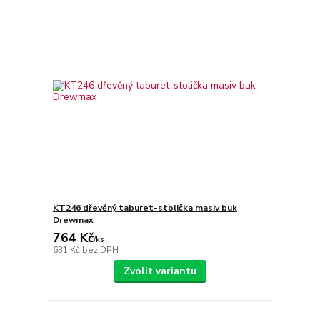
KT246 dřevěný taburet-stolička masiv buk
Drewmax
764 Kč
/
ks
631 Kč
bez DPH
Zvolit variantu