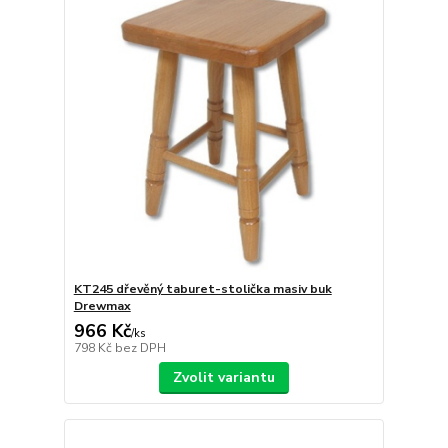
KT245 dřevěný taburet-stolička masiv buk
Drewmax
966 Kč
/
ks
798 Kč
bez DPH
Zvolit variantu