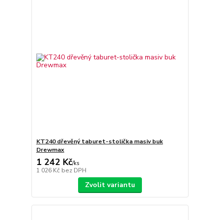
KT240 dřevěný taburet-stolička masiv buk
Drewmax
1 242 Kč
/
ks
1 026 Kč
bez DPH
Zvolit variantu