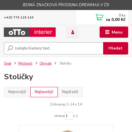
JEDINÁ ZNAČKOVÁ PRODEJNA DREWMAX V ČR
0
ks
+420 774 116 144
za
0,00 Kč
Menu
Hledat
Úvod
Místnosti
Obývák
Stoličky
Stoličky
Nejnovější
Nejlevnější
Nejdražší
Zobrazuji 1-14 z 14
strana
z 1