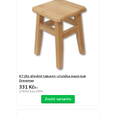
KT251 dřevěný taburet-stolička masiv buk
Drewmax
331 Kč
/
ks
274 Kč
bez DPH
Zvolit variantu