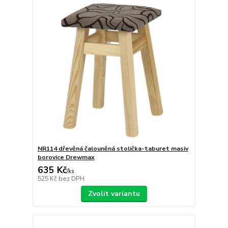
NR114 dřevěná čalouněná stolička-taburet masiv
borovice Drewmax
635 Kč
/
ks
525 Kč
bez DPH
Zvolit variantu