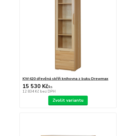
KW420 dřevěná skříň knihovna z buku Drewmax
15 530 Kč
/
ks
12 834 Kč
bez DPH
Zvolit variantu