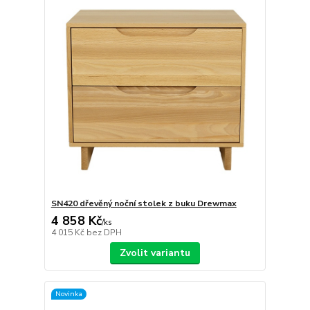
SN420 dřevěný noční stolek z buku Drewmax
4 858 Kč
/
ks
4 015 Kč
bez DPH
Zvolit variantu
Novinka