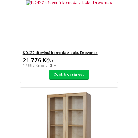
KD422 dřevěná komoda z buku Drewmax
21 776 Kč
/
ks
17 997 Kč
bez DPH
Zvolit variantu