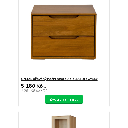
SN421 dřevěný noční stolek z buku Drewmax
5 180 Kč
/
ks
4 281 Kč
bez DPH
Zvolit variantu