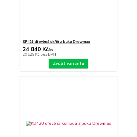
SF421 dřevěná skříň z buku Drewmax
24 840 Kč
/
ks
20 529 Kč
bez DPH
Zvolit variantu