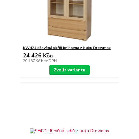
KW421 dřevěná skříň knihovna z buku Drewmax
24 426 Kč
/
ks
20 187 Kč
bez DPH
Zvolit variantu