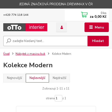
JEDINÁ ZNAČKOVÁ PRODEJNA DREWMAX V ČR
0
ks
+420 774 116 144
za
0,00 Kč
Menu
Hledat
Úvod
Nábytek z masivu buk
Kolekce Modern
Kolekce Modern
Nejnovější
Nejlevnější
Nejdražší
Zobrazuji 1-11 z 11
strana
z 1