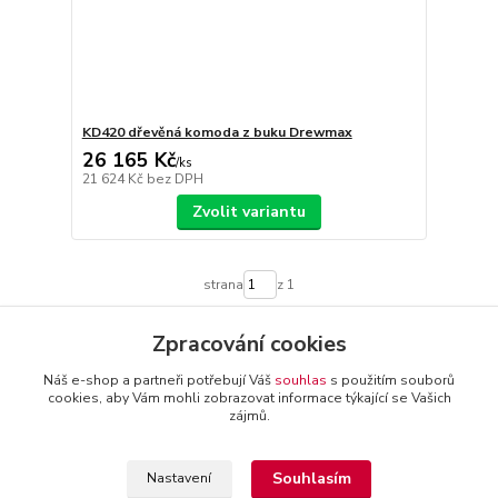
KD420 dřevěná komoda z buku Drewmax
26 165 Kč
/
ks
21 624 Kč
bez DPH
Zvolit variantu
strana
z 1
Zpracování cookies
Náš e-shop a partneři potřebují Váš
souhlas
s použitím souborů
cookies, aby Vám mohli zobrazovat informace týkající se Vašich
zájmů.
+420 774 116 144
oTTo interier s.r.o.
Kontakty a
provozovatel
-
Obchodní podmínky
-
Reklamační řád
Souhlasím
Nastavení