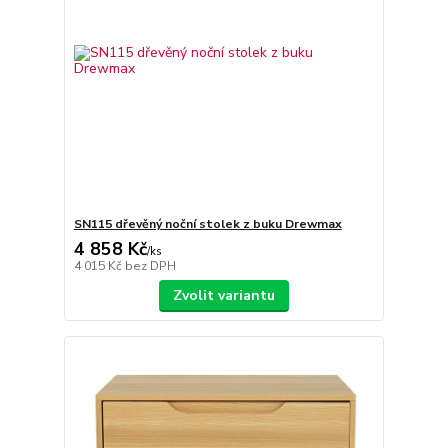
SN115 dřevěný noční stolek z buku Drewmax
4 858 Kč
/
ks
4 015 Kč
bez DPH
Zvolit variantu