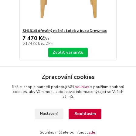
SN131/II dřevěný noční stolek z buku Drewmax
7 470 Kč
/
ks
6 174 Kč
bez DPH
Zvolit variantu
strana
z 1
Zpracování cookies
Náš e-shop a partneři potřebují Váš
souhlas
s použitím souborů
cookies, aby Vám mohli zobrazovat informace týkající se Vašich
zájmů.
+420 774 116 144
oTTo interier s.r.o.
Kontakty a
Souhlasím
Nastavení
provozovatel
-
Obchodní podmínky
-
Reklamační řád
Souhlas můžete odmítnout
zde
.