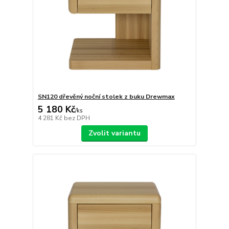
SN120 dřevěný noční stolek z buku Drewmax
5 180 Kč
/
ks
4 281 Kč
bez DPH
Zvolit variantu