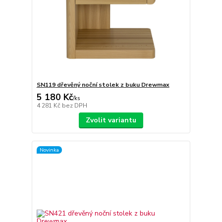
SN119 dřevěný noční stolek z buku Drewmax
5 180 Kč
/
ks
4 281 Kč
bez DPH
Zvolit variantu
Novinka