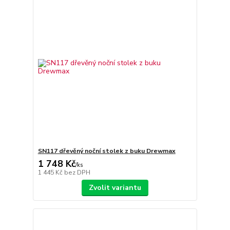
SN117 dřevěný noční stolek z buku Drewmax
1 748 Kč
/
ks
1 445 Kč
bez DPH
Zvolit variantu