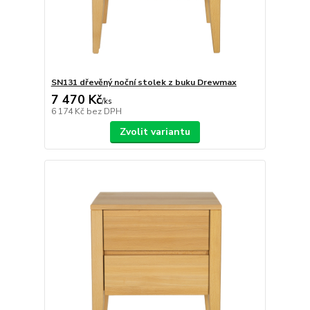
SN131 dřevěný noční stolek z buku Drewmax
7 470 Kč
/
ks
6 174 Kč
bez DPH
Zvolit variantu