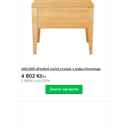
SN130/II dřevěný noční stolek z buku Drewmax
4 802 Kč
/
ks
3 969 Kč
bez DPH
Zvolit variantu