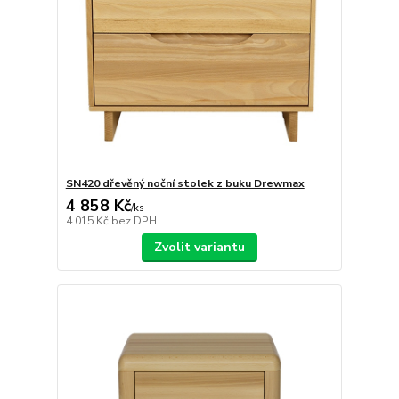
SN420 dřevěný noční stolek z buku Drewmax
4 858 Kč
/
ks
4 015 Kč
bez DPH
Zvolit variantu