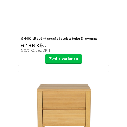
SN401 dřevěný noční stolek z buku Drewmax
6 136 Kč
/
ks
5 071 Kč
bez DPH
Zvolit variantu