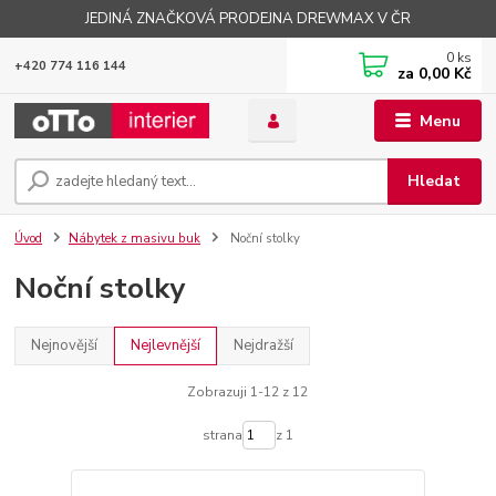
JEDINÁ ZNAČKOVÁ PRODEJNA DREWMAX V ČR
0
ks
+420 774 116 144
za
0,00 Kč
Menu
Hledat
Úvod
Nábytek z masivu buk
Noční stolky
Noční stolky
Nejnovější
Nejlevnější
Nejdražší
Zobrazuji 1-12 z 12
strana
z 1