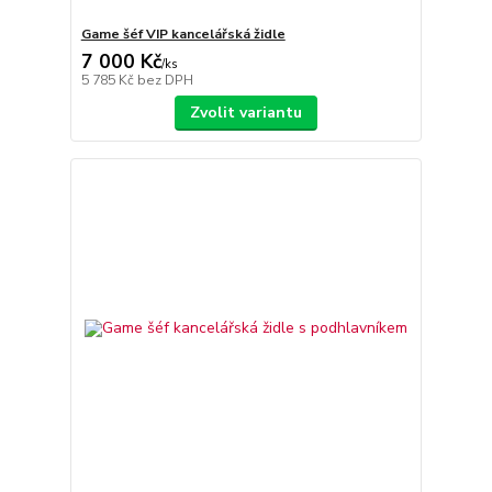
Game šéf VIP kancelářská židle
7 000 Kč
/
ks
5 785 Kč
bez DPH
Zvolit variantu