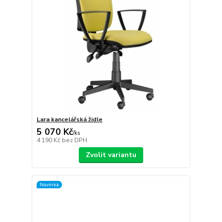
Lara kancelářská židle
5 070 Kč
/
ks
4 190 Kč
bez DPH
Zvolit variantu
Novinka