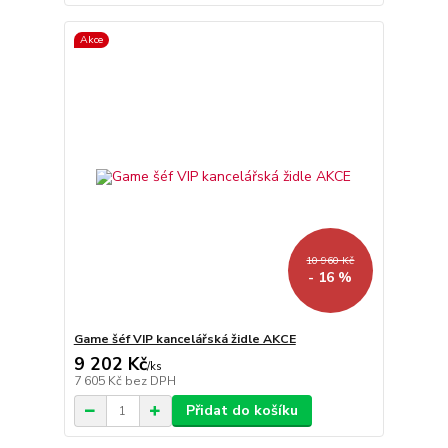
Akce
10 960 Kč
- 16 %
Game šéf VIP kancelářská židle AKCE
9 202 Kč
/
ks
7 605 Kč
bez DPH
Přidat do košíku