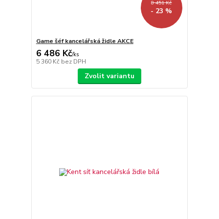
8 451 Kč
- 23 %
Game šéf kancelářská židle AKCE
6 486 Kč
/
ks
5 360 Kč
bez DPH
Zvolit variantu