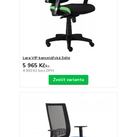
Lara VIP kancelářská židle
5 965 Kč
/
ks
4 930 Kč
bez DPH
Zvolit variantu