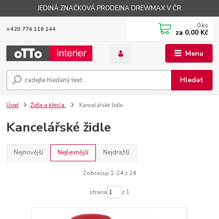
JEDINÁ ZNAČKOVÁ PRODEJNA DREWMAX V ČR
0
ks
+420 774 116 144
za
0,00 Kč
Menu
Hledat
Úvod
Židle a křesla
Kancelářské židle
Kancelářské židle
Nejnovější
Nejlevnější
Nejdražší
Zobrazuji 1-24 z 24
strana
z 1