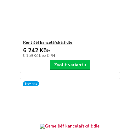
Kent šéf kancelářská židle
6 242 Kč
/
ks
5 159 Kč
bez DPH
Zvolit variantu
Novinka