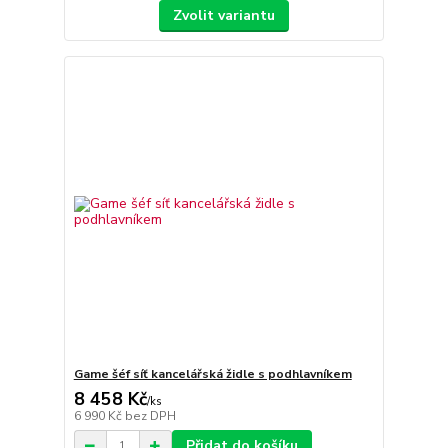
Zvolit variantu
Game šéf síť kancelářská židle s podhlavníkem
8 458 Kč
/
ks
6 990 Kč
bez DPH
Přidat do košíku