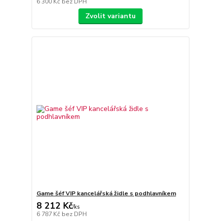
6 300 Kč
bez DPH
Zvolit variantu
Game šéf VIP kancelářská židle s podhlavníkem
8 212 Kč
/
ks
6 787 Kč
bez DPH