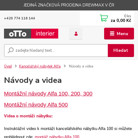
JEDINÁ ZNAČKOVÁ PRODEJNA DREWMAX V ČR
0
ks
+420 774 116 144
za
0,00 Kč
Menu
Hledat
Úvod
Kancelářský nábytek Alfa
Návody a videa
Návody a videa
Montážní návody Alfa 100, 200, 300
Montážní návody Alfa 500
Videa o montáži nábytku:
Instruktážní video k montáži kancelářského nábytku Alfa 100 si můžete
prohlédnout zde:
montáž nábytku Alfa 100