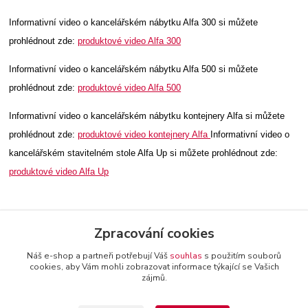
Informativní video o kancelářském nábytku Alfa 300 si můžete
prohlédnout zde:
produktové video Alfa 300
Informativní video o kancelářském nábytku Alfa 500 si můžete
prohlédnout zde:
produktové video Alfa 500
Informativní video o kancelářském nábytku kontejnery Alfa si můžete
prohlédnout zde:
produktové video kontejnery Alfa
Informativní video o
kancelářském stavitelném stole Alfa Up si můžete prohlédnout zde:
produktové video Alfa Up
Zpracování cookies
Náš e-shop a partneři potřebují Váš
souhlas
s použitím souborů
cookies, aby Vám mohli zobrazovat informace týkající se Vašich
zájmů.
+420 774 116 144
oTTo interier s.r.o.
Kontakty a
provozovatel
-
Obchodní podmínky
-
Reklamační řád