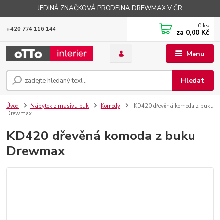
JEDINÁ ZNAČKOVÁ PRODEJNA DREWMAX V ČR
0
ks
+420 774 116 144
za
0,00 Kč
Menu
Hledat
Úvod
Nábytek z masivu buk
Komody
KD420 dřevěná komoda z buku
Drewmax
KD420 dřevěná komoda z buku
Drewmax