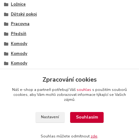
Ložnice
Dětský pokoj
Pracovna
Předsíň
Komody
Komody
Komody
Komody
Zpracování cookies
Komody
Náš e-shop a partneři potřebují Váš
souhlas
s použitím souborů
cookies, aby Vám mohli zobrazovat informace týkající se Vašich
zájmů.
+420 774 116 144
oTTo interier s.r.o.
Kontakty a
Souhlasím
Nastavení
provozovatel
-
Obchodní podmínky
-
Reklamační řád
Souhlas můžete odmítnout
zde
.