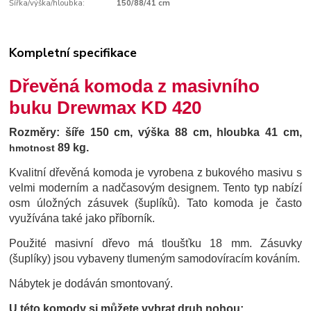
Šířka/výška/hloubka:
150/88/41 cm
Kompletní specifikace
Dřevěná komoda z masivního
buku Drewmax KD 420
Rozměry:
šíře 150 cm, výška 88 cm, hloubka 41 cm,
89 kg.
hmotnost
Kvalitní dřevěná komoda je vyrobena z bukového masivu s
velmi moderním a nadčasovým designem.
Tento typ nabízí
osm úložných zásuvek (šuplíků). Tato komoda je často
využívána také jako příborník.
Použité masivní dřevo má tloušťku 18 mm. Zásuvky
(šuplíky) jsou vybaveny tlumeným samodovíracím kováním.
Nábytek je dodáván smontovaný.
U této komody si můžete vybrat druh nohou: