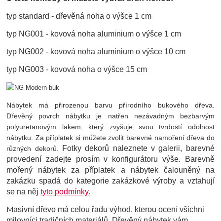
typ standard - dřevěná noha o výšce 1 cm
typ NG001 - kovová noha aluminium o výšce 1 cm
typ NG002 - kovová noha aluminium o výšce 10 cm
typ NG003 - kovová noha o výšce 15 cm
Nábytek má přirozenou barvu přírodního bukového dřeva.
Dřevěný povrch
nábytku
je natřen nezávadným bezbarvým
polyuretanovým lakem, který zvyšuje svou tvrdostí odolnost
nábytku. Za příplatek si můžete zvolit barevné namoření dřeva do
Fotky dekorů naleznete v galerii, barevné
různých dekorů.
provedení zadejte prosím v konfigurátoru výše. Barevně
mořený nábytek za příplatek a nábytek čalouněný na
zakázku spadá do kategorie zakázkové výroby a vztahují
se na něj
tyto podmínky.
M
asivní dřevo má celou řadu výhod, kterou ocení všichni
milovníci tradičních materiálů. Dřevěný nábytek vám