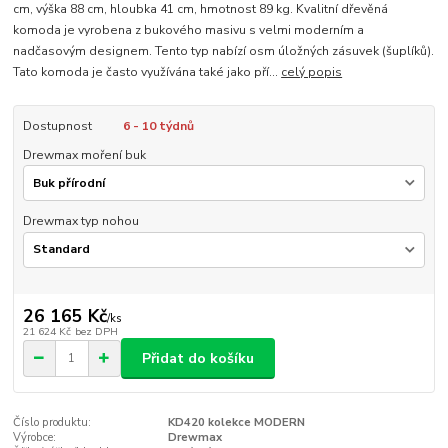
cm, výška 88 cm, hloubka 41 cm, hmotnost 89 kg. Kvalitní dřevěná
komoda je vyrobena z bukového masivu s velmi moderním a
nadčasovým designem. Tento typ nabízí osm úložných zásuvek (šuplíků).
Tato komoda je často využívána také jako pří...
celý popis
Dostupnost
6 - 10 týdnů
Drewmax moření buk
Drewmax typ nohou
26 165 Kč
/
ks
21 624 Kč
bez DPH
Přidat do košíku
Číslo produktu:
KD420 kolekce MODERN
Výrobce:
Drewmax