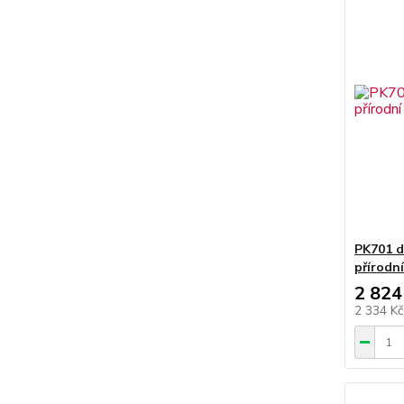
PK701 d
přírodn
2 824
2 334 K