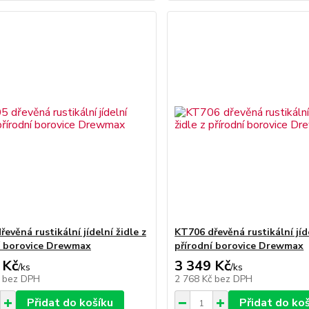
evěná rustikální jídelní židle z
KT706 dřevěná rustikální jíde
í borovice Drewmax
přírodní borovice Drewmax
 Kč
3 349 Kč
/
ks
/
ks
č
bez DPH
2 768 Kč
bez DPH
Přidat do košíku
Přidat do ko