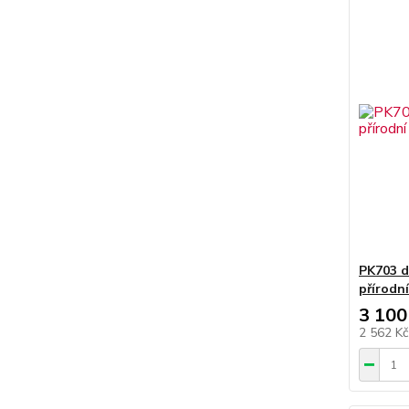
PK703 d
přírodn
3 100
2 562 K