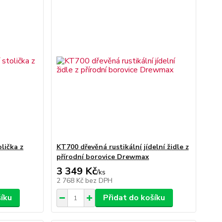
lička z
KT700 dřevěná rustikální jídelní židle z
přírodní borovice Drewmax
3 349 Kč
/
ks
2 768 Kč
bez DPH
šíku
Přidat do košíku