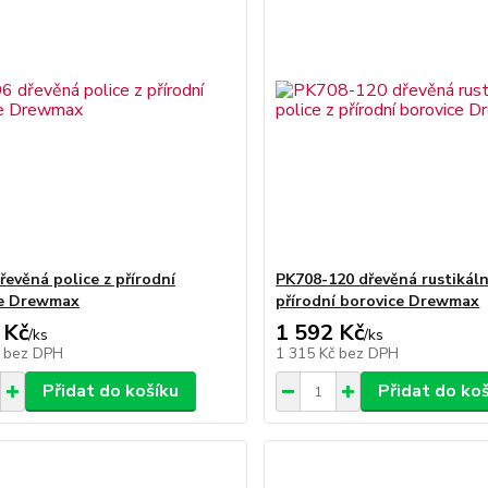
řevěná police z přírodní
PK708-120 dřevěná rustikální
ce Drewmax
přírodní borovice Drewmax
 Kč
1 592 Kč
/
ks
/
ks
č
bez DPH
1 315 Kč
bez DPH
Přidat do košíku
Přidat do ko