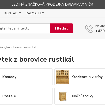
JEDINÁ ZNAČKOVÁ PRODEJNA DREWMAX V ČR
KONTAKTY
RADY A TIPY
Nevíte
Hledat
+420
ábytek z borovice rustikál
tek z borovice rustikál
Komody
Kredence a vitríny
Postele
Noční stolky