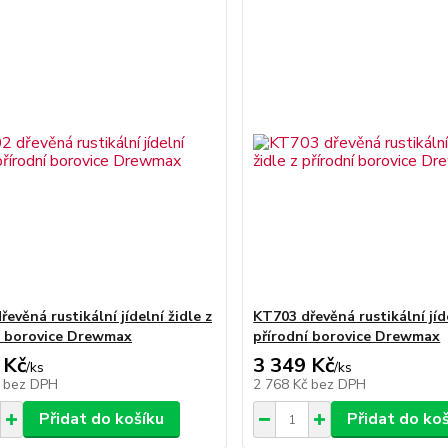
evěná rustikální jídelní židle z
KT703 dřevěná rustikální jíde
í borovice Drewmax
přírodní borovice Drewmax
 Kč
3 349 Kč
/
ks
/
ks
č
bez DPH
2 768 Kč
bez DPH
Přidat do košíku
Přidat do ko