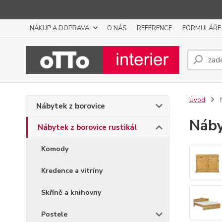
NÁKUP A DOPRAVA
O NÁS
REFERENCE
FORMULÁŘE
Úvod
N
Nábytek z borovice
Náby
Nábytek z borovice rustikál
Komody
Kredence a vitríny
Skříně a knihovny
Postele