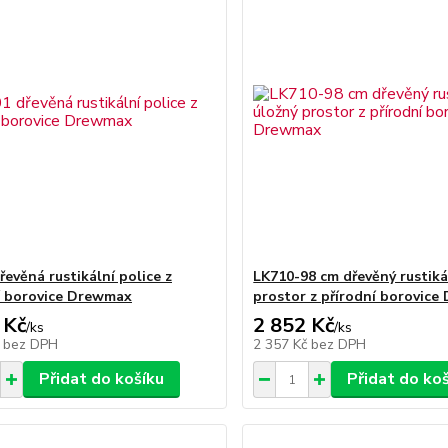
řevěná rustikální police z
LK710-98 cm dřevěný rustiká
í borovice Drewmax
prostor z přírodní borovic
 Kč
2 852 Kč
/
ks
/
ks
č
bez DPH
2 357 Kč
bez DPH
Přidat do košíku
Přidat do ko