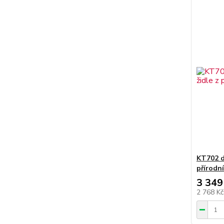
KT702 dř
přírodn
3 349
2 768 K