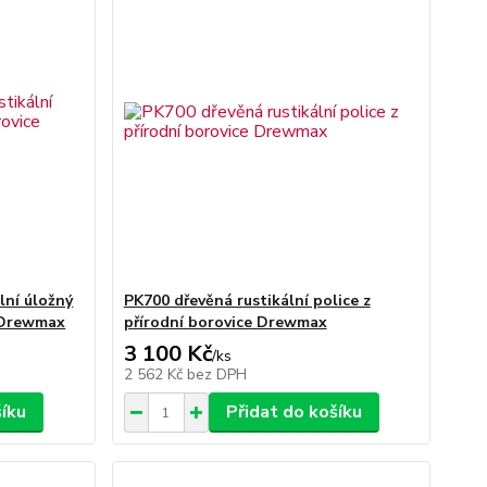
lní úložný
PK700 dřevěná rustikální police z
e Drewmax
přírodní borovice Drewmax
3 100 Kč
/
ks
2 562 Kč
bez DPH
šíku
Přidat do košíku