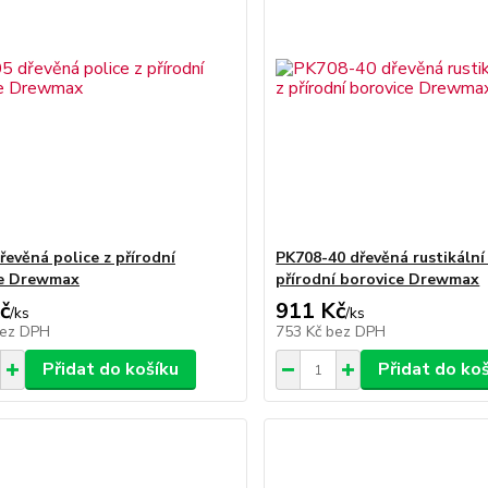
řevěná police z přírodní
PK708-40 dřevěná rustikální 
ce Drewmax
přírodní borovice Drewmax
č
911 Kč
/
ks
/
ks
ez DPH
753 Kč
bez DPH
Přidat do košíku
Přidat do ko