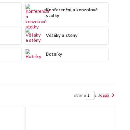
Konferenční a konzolové
stolky
Věšáky a stěny
Botníky
strana
z 3
další