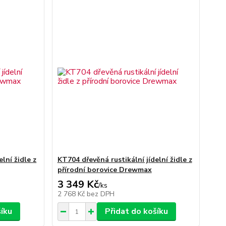
lní židle z
KT704 dřevěná rustikální jídelní židle z
přírodní borovice Drewmax
3 349 Kč
/
ks
2 768 Kč
bez DPH
šíku
Přidat do košíku