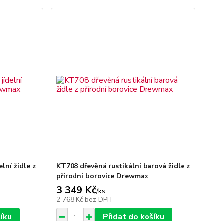
lní židle z
KT708 dřevěná rustikální barová židle z
přírodní borovice Drewmax
3 349 Kč
/
ks
2 768 Kč
bez DPH
šíku
Přidat do košíku