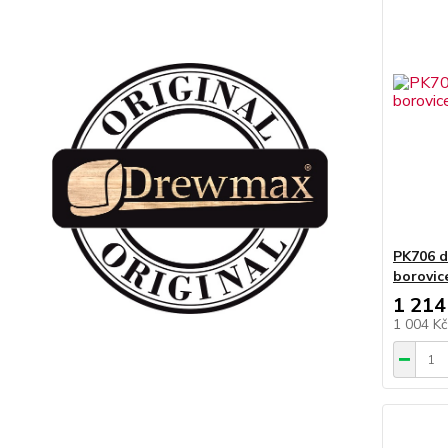
PK706 d
borovi
1 214
1 004 K