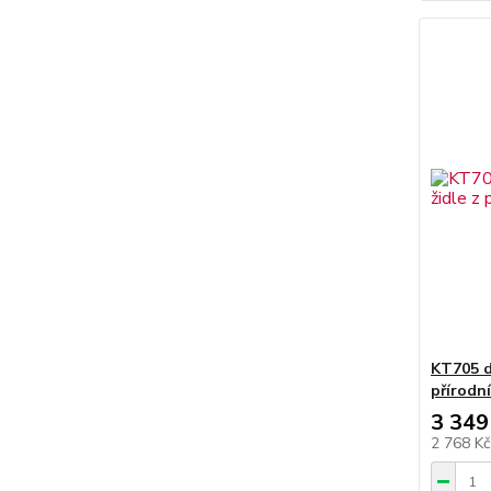
KT705 dř
přírodn
3 349
2 768 K