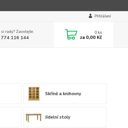
Přihlášení
 si rady? Zavolejte.
0
ks
za
0,00 Kč
 774 116 144
Skříně a knihovny
Jídelní stoly