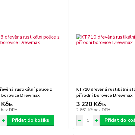
řevěná rustikální police z
KT710 dřevěná rustikální sto
í borovice Drewmax
přírodní borovice Drewmax
 Kč
3 220 Kč
/
ks
/
ks
č
bez DPH
2 661 Kč
bez DPH
Přidat do košíku
Přidat do ko