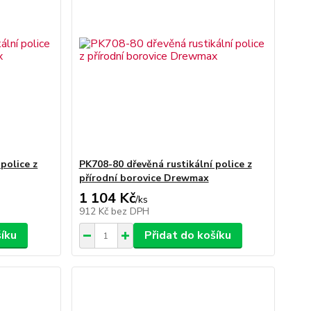
police z
PK708-80 dřevěná rustikální police z
přírodní borovice Drewmax
1 104 Kč
/
ks
912 Kč
bez DPH
šíku
Přidat do košíku