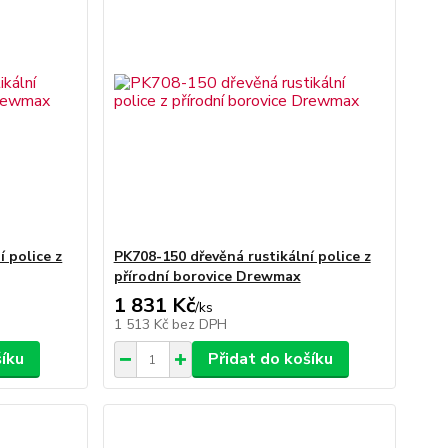
 police z
PK708-150 dřevěná rustikální police z
přírodní borovice Drewmax
1 831 Kč
/
ks
1 513 Kč
bez DPH
šíku
Přidat do košíku