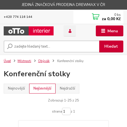
JEDINÁ ZNAČKOVÁ PRODEJNA DREWMAX V ČR
0
ks
+420 774 116 144
za
0,00 Kč
Menu
Hledat
Úvod
Místnosti
Obývák
Konferenční stolky
Konferenční stolky
Nejnovější
Nejlevnější
Nejdražší
Zobrazuji 1-25 z 25
strana
z 1