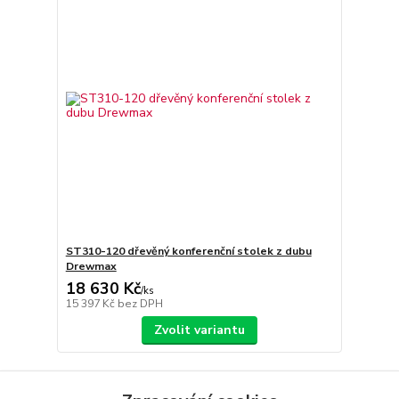
ST310-120 dřevěný konferenční stolek z dubu
Drewmax
18 630 Kč
/
ks
15 397 Kč
bez DPH
Zvolit variantu
strana
z 1