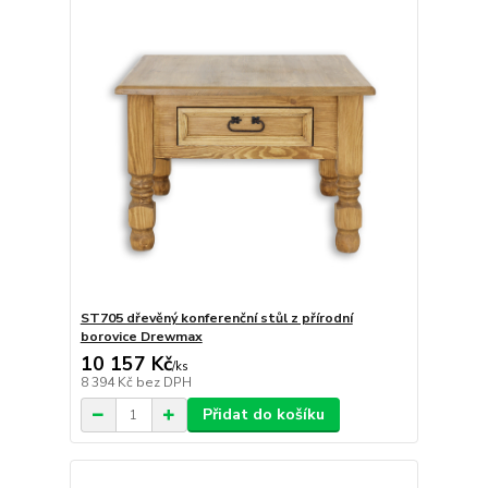
ST705 dřevěný konferenční stůl z přírodní
borovice Drewmax
10 157 Kč
/
ks
8 394 Kč
bez DPH
Přidat do košíku