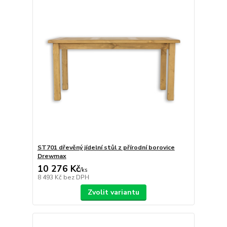
ST701 dřevěný jídelní stůl z přírodní borovice
Drewmax
10 276 Kč
/
ks
8 493 Kč
bez DPH
Zvolit variantu