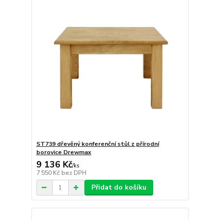
ST739 dřevěný konferenční stůl z přírodní
borovice Drewmax
9 136 Kč
/
ks
7 550 Kč
bez DPH
Přidat do košíku