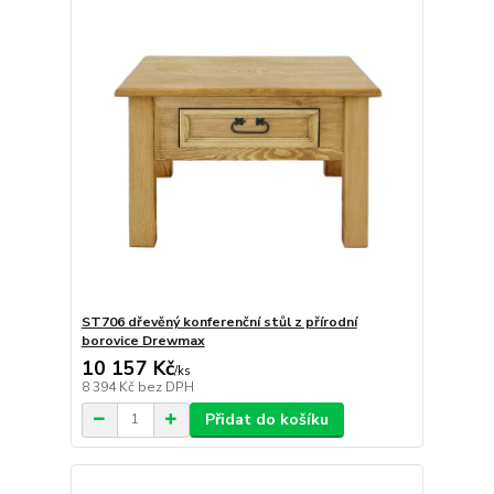
ST706 dřevěný konferenční stůl z přírodní
borovice Drewmax
10 157 Kč
/
ks
8 394 Kč
bez DPH
Přidat do košíku