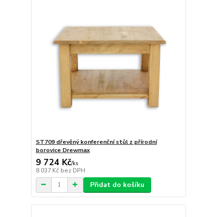
ST709 dřevěný konferenční stůl z přírodní
borovice Drewmax
9 724 Kč
/
ks
8 037 Kč
bez DPH
Přidat do košíku