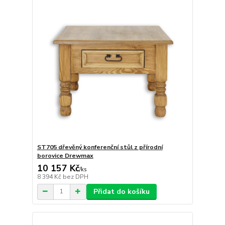
ST705 dřevěný konferenční stůl z přírodní
borovice Drewmax
10 157 Kč
/
ks
8 394 Kč
bez DPH
Přidat do košíku