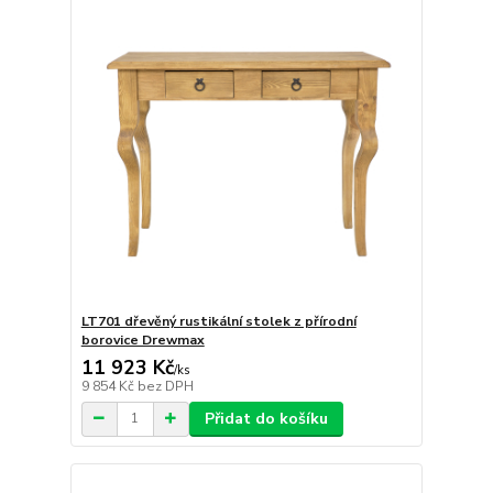
LT701 dřevěný rustikální stolek z přírodní
borovice Drewmax
11 923 Kč
/
ks
9 854 Kč
bez DPH
Přidat do košíku