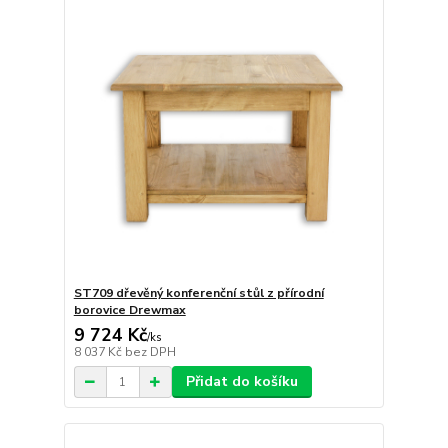
ST709 dřevěný konferenční stůl z přírodní
borovice Drewmax
9 724 Kč
/
ks
8 037 Kč
bez DPH
Přidat do košíku