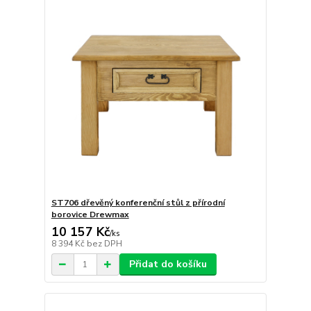
ST706 dřevěný konferenční stůl z přírodní
borovice Drewmax
10 157 Kč
/
ks
8 394 Kč
bez DPH
Přidat do košíku