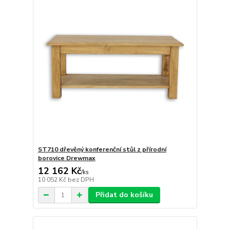
ST710 dřevěný konferenční stůl z přírodní
borovice Drewmax
12 162 Kč
/
ks
10 052 Kč
bez DPH
Přidat do košíku