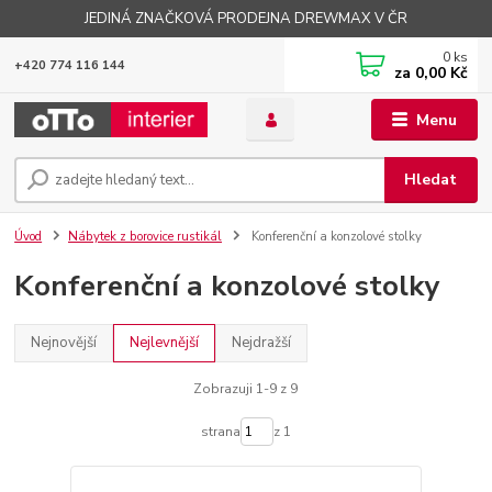
JEDINÁ ZNAČKOVÁ PRODEJNA DREWMAX V ČR
0
ks
+420 774 116 144
za
0,00 Kč
Menu
Hledat
Úvod
Nábytek z borovice rustikál
Konferenční a konzolové stolky
Konferenční a konzolové stolky
Nejnovější
Nejlevnější
Nejdražší
Zobrazuji 1-9 z 9
strana
z 1