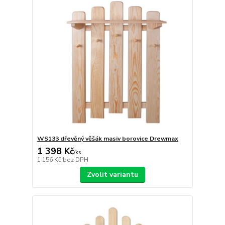
WS133 dřevěný věšák masiv borovice Drewmax
1 398 Kč
/
ks
1 156 Kč
bez DPH
Zvolit variantu