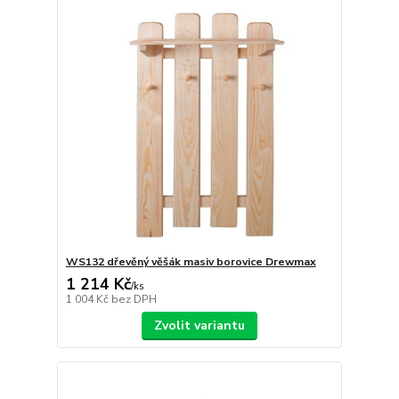
WS132 dřevěný věšák masiv borovice Drewmax
1 214 Kč
/
ks
1 004 Kč
bez DPH
Zvolit variantu