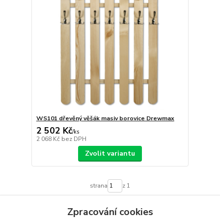
WS101 dřevěný věšák masiv borovice Drewmax
2 502 Kč
/
ks
2 068 Kč
bez DPH
Zvolit variantu
strana
z 1
Zpracování cookies