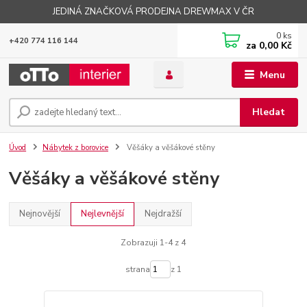
JEDINÁ ZNAČKOVÁ PRODEJNA DREWMAX V ČR
0
ks
+420 774 116 144
za
0,00 Kč
Menu
Hledat
Úvod
Nábytek z borovice
Věšáky a věšákové stěny
Věšáky a věšákové stěny
Nejnovější
Nejlevnější
Nejdražší
Zobrazuji 1-4 z 4
strana
z 1