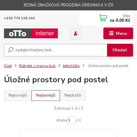
JEDINÁ ZNAČKOVÁ PRODEJNA DREWMAX V ČR
0
ks
+420 774 116 144
za
0,00 Kč
Menu
Hledat
Úvod
Nábytek z masivu buk
Jednolůžka
Úložné prostory pod postel
Úložné prostory pod postel
Nejnovější
Nejlevnější
Nejdražší
Zobrazuji 1-3 z 3
strana
z 1