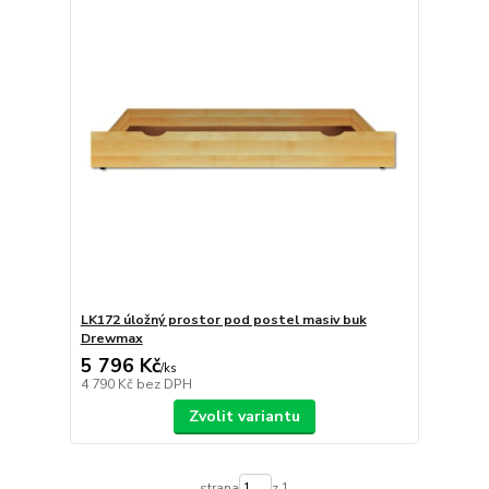
LK172 úložný prostor pod postel masiv buk
Drewmax
5 796 Kč
/
ks
4 790 Kč
bez DPH
Zvolit variantu
strana
z 1