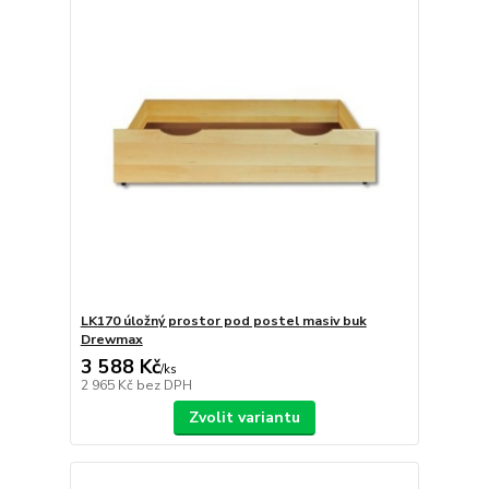
LK170 úložný prostor pod postel masiv buk
Drewmax
3 588 Kč
/
ks
2 965 Kč
bez DPH
Zvolit variantu