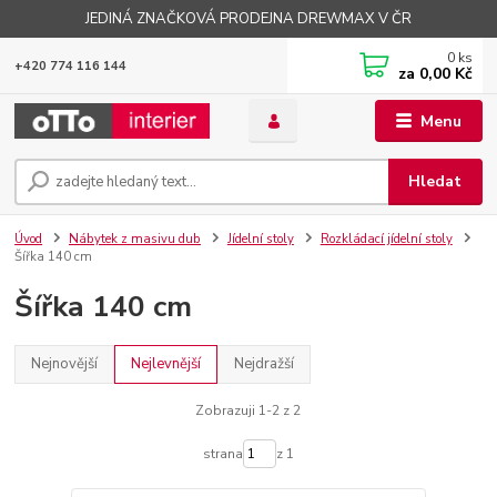
JEDINÁ ZNAČKOVÁ PRODEJNA DREWMAX V ČR
0
ks
+420 774 116 144
za
0,00 Kč
Menu
Hledat
Úvod
Nábytek z masivu dub
Jídelní stoly
Rozkládací jídelní stoly
Šířka 140 cm
Šířka 140 cm
Nejnovější
Nejlevnější
Nejdražší
Zobrazuji 1-2 z 2
strana
z 1