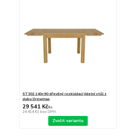
ST302 140+90 dřevěný rozkládací jídelní stůl z
dubu Drewmax
29 541 Kč
/
ks
24 414 Kč
bez DPH
Zvolit variantu