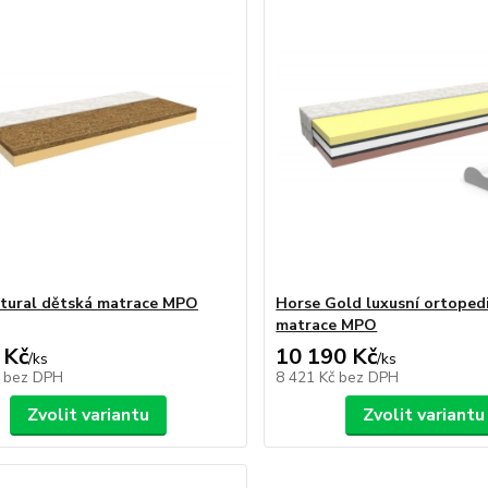
tural dětská matrace MPO
Horse Gold luxusní ortoped
matrace MPO
 Kč
10 190 Kč
/
ks
/
ks
č
bez DPH
8 421 Kč
bez DPH
Zvolit variantu
Zvolit variantu