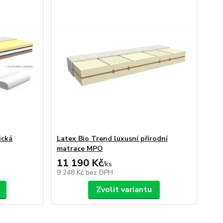
ická
Latex Bio Trend luxusní přírodní
matrace MPO
11 190 Kč
/
ks
9 248 Kč
bez DPH
Zvolit variantu