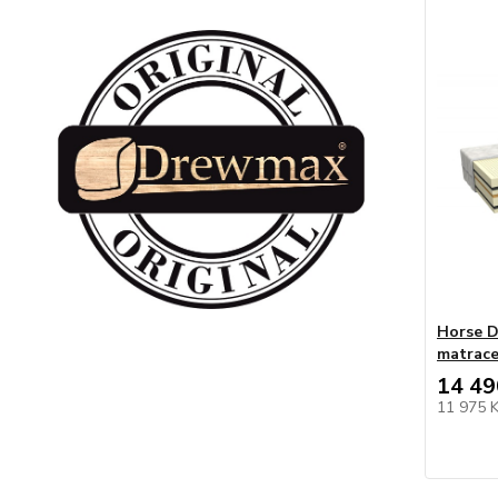
Horse D
matrac
14 49
11 975 