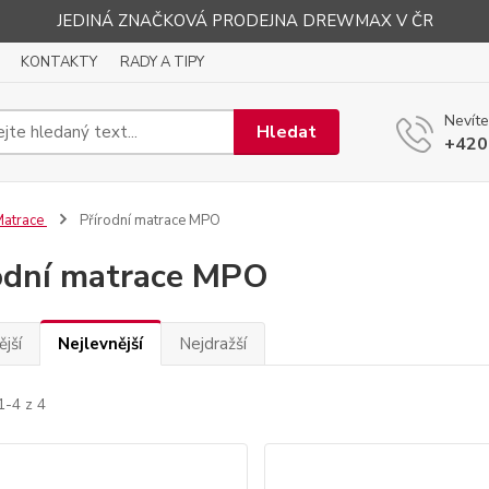
JEDINÁ ZNAČKOVÁ PRODEJNA DREWMAX V ČR
KONTAKTY
RADY A TIPY
Nevíte
Hledat
+420
Matrace
Přírodní matrace MPO
odní matrace MPO
jší
Nejlevnější
Nejdražší
1-4 z 4