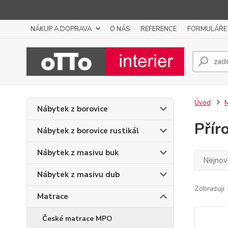
NÁKUP A DOPRAVA
O NÁS
REFERENCE
FORMULÁŘE
Úvod
Nábytek z borovice
Přír
Nábytek z borovice rustikál
Nábytek z masivu buk
Nejnově
Nábytek z masivu dub
Zobrazuji 
Matrace
České matrace MPO