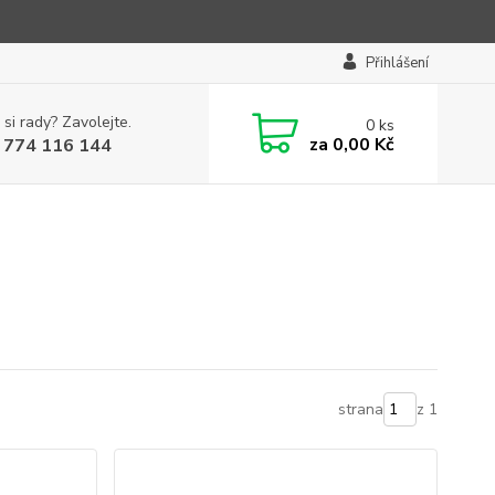
Přihlášení
 si rady? Zavolejte.
0
ks
za
0,00 Kč
 774 116 144
strana
z 1