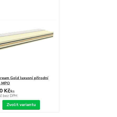
ream Gold luxusní přírodní
e MPO
0 Kč
/
ks
Kč
bez DPH
Zvolit variantu