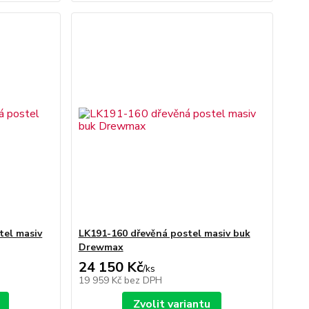
tel masiv
LK191-160 dřevěná postel masiv buk
Drewmax
24 150 Kč
/
ks
19 959 Kč
bez DPH
Zvolit variantu