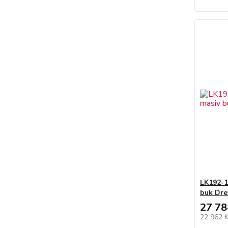
LK192-1
buk Dr
27 78
22 962 