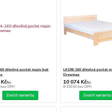
60 dřevěná postel masiv buk
LK198-160 dřevěná postel m
ax
Drewmax
 Kč
10 074 Kč
/
ks
/
ks
č
bez DPH
8 326 Kč
bez DPH
Zvolit variantu
Zvolit variantu