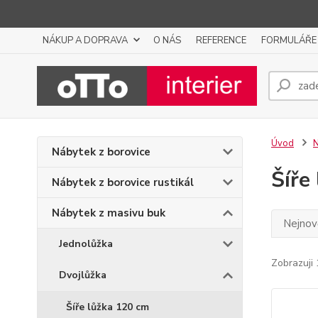
NÁKUP A DOPRAVA
O NÁS
REFERENCE
FORMULÁŘE
Úvod
N
Nábytek z borovice
Šíře
Nábytek z borovice rustikál
Nábytek z masivu buk
Nejnově
Jednolůžka
Zobrazuji 
Dvojlůžka
Šíře lůžka 120 cm