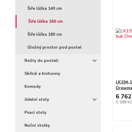
Šíře lůžka 140 cm
Šíře lůžka 160 cm
Šíře lůžka 180 cm
Úložný prostor pod postel
Rošty do postelí
Skříně a knihovny
LK194-1
Komody
Drewm
6 762
Jídelní stoly
5 588 K
Psací stoly
Noční stolky