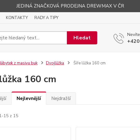
JEDINÁ ZNAČKOVÁ PRODEJNA DREWMAX V ČR
KONTAKTY
RADY A TIPY
Nevíte
Hledat
+420
ábytek z masivu buk
Dvojlůžka
Šíře lůžka 160 cm
 lůžka 160 cm
jší
Nejlevnější
Nejdražší
1-15 z 15