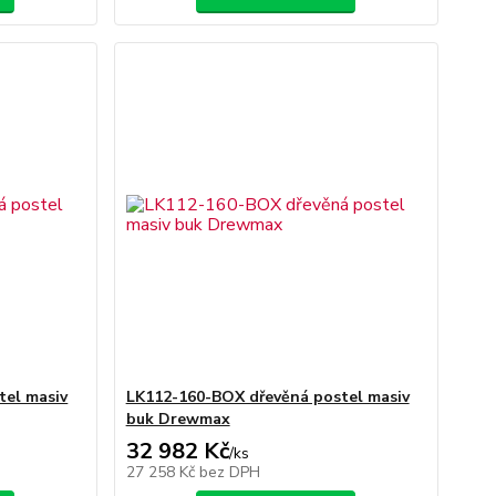
tel masiv
LK112-160-BOX dřevěná postel masiv
buk Drewmax
32 982 Kč
/
ks
27 258 Kč
bez DPH