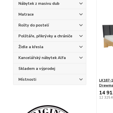
Nábytek z masivu dub
Matrace
Rošty do postelí
Polštáře, přikrývky a chrániče
Židle a křesla
Kancelářský nábytek Alfa
Skladem a výprodej
Místnosti
LK187-1
Drewm
14 91
12 325 