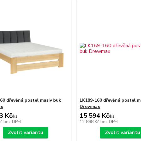
60 dřevěná postel masiv buk
LK189-160 dřevěná postel m
ax
Drewmax
3 Kč
15 594 Kč
/
ks
/
ks
Kč
bez DPH
12 888 Kč
bez DPH
Zvolit variantu
Zvolit variantu