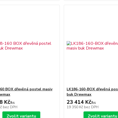
60 BOX dřevěná postel masiv
LK186-160-BOX dřevěná pos
ewmax
buk Drewmax
8 Kč
23 414 Kč
/
ks
/
ks
Kč
bez DPH
19 350 Kč
bez DPH
Zvolit variantu
Zvolit variantu