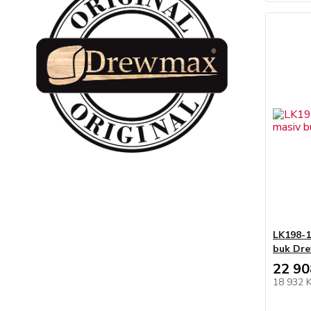
LK198-1
buk Dr
22 90
18 932 