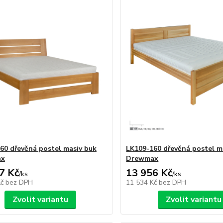
60 dřevěná postel masiv buk
LK109-160 dřevěná postel m
ax
Drewmax
7 Kč
13 956 Kč
/
ks
/
ks
Kč
bez DPH
11 534 Kč
bez DPH
Zvolit variantu
Zvolit variantu