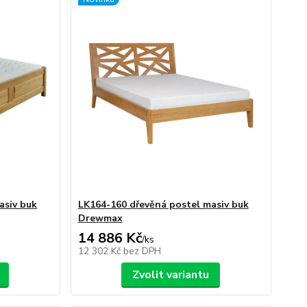
asiv buk
LK164-160 dřevěná postel masiv buk
Drewmax
14 886 Kč
/
ks
12 302 Kč
bez DPH
Zvolit variantu