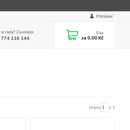
Přihlášení
 si rady? Zavolejte.
0
ks
za
0,00 Kč
 774 116 144
strana
z 1