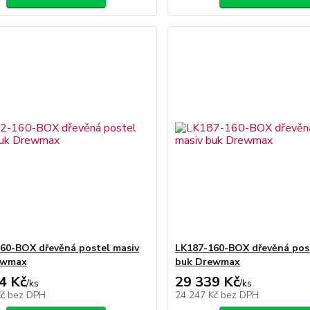
60-BOX dřevěná postel masiv
LK187-160-BOX dřevěná pos
ewmax
buk Drewmax
4 Kč
29 339 Kč
/
ks
/
ks
Kč
bez DPH
24 247 Kč
bez DPH