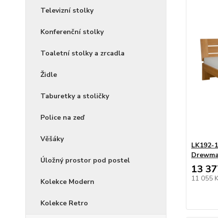
Televizní stolky
Konferenční stolky
Toaletní stolky a zrcadla
Židle
Taburetky a stoličky
Police na zeď
Věšáky
LK192-1
Drewm
Úložný prostor pod postel
13 37
11 055 
Kolekce Modern
Kolekce Retro