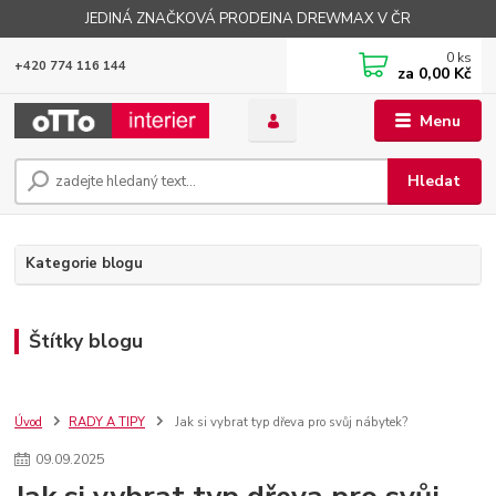
JEDINÁ ZNAČKOVÁ PRODEJNA DREWMAX V ČR
0
ks
+420 774 116 144
za
0,00 Kč
Menu
Hledat
Kategorie blogu
Štítky blogu
Úvod
RADY A TIPY
Jak si vybrat typ dřeva pro svůj nábytek?
09
.
09
.
2025
Jak si vybrat typ dřeva pro svůj