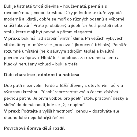
Buk je listnatá tvrdá dřevina – houževnatá, pevná a s
rovnoměrnou, jemnou kresbou. Díky jednotné textuře vypadá
moderně a „čistě“, dobře se moří do různých odstínů a výborně
snáší lakování. Proto je oblíbený u jídelních židlí, postelí nebo
stolů, které mají být pevné a přitom elegantní.
V praxi:
buk má rád stabilní vnitřní klima. Při větších výkyvech
vlhkosti/teplot může více „pracovat“ (kroucení, trhlinky). Pomůže
rozumné umístění (ne k sálavým zdrojům tepla) a kvalitní
povrchová úprava. Hledáte-li odolnost za rozumnou cenu a
hladký, nerušený vzhled – buk je trefa.
Dub: charakter, odolnost a noblesa
Dub patří mezi velmi tvrdé a těžší dřeviny s otevřenými póry a
výraznou kresbou. Působí reprezentativně a časem získává
pěknou patinu. Je první volbou pro jídelní stoly, pracovní desky a
skříně do domácností, kde se „žije naplno“.
V praxi:
Počítejte s vyšší hmotností i cenou – dostáváte ale
dlouhodobě nejodolnější řešení.
Povrchová úprava dělá rozdíl