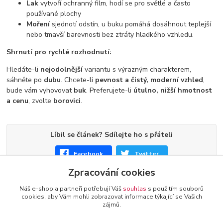
Lak
vytvoří ochranný film, hodí se pro světlé a často
používané plochy
Moření
sjednotí odstín, u buku pomáhá dosáhnout teplejší
nebo tmavší barevnosti bez ztráty hladkého vzhledu.
Shrnutí pro rychlé rozhodnutí:
Hledáte-li
nejodolnější
variantu s výrazným charakterem,
sáhněte po
dubu
. Chcete-li
pevnost a čistý, moderní vzhled
,
bude vám vyhovovat
buk
. Preferujete-li
útulno, nižší hmotnost
a cenu
, zvolte
borovici
.
Líbil se článek? Sdílejte ho s přáteli
Facebook
Twitter
Zpracování cookies
Náš e-shop a partneři potřebují Váš
souhlas
s použitím souborů
cookies, aby Vám mohli zobrazovat informace týkající se Vašich
zájmů.
+420 774 116 144
oTTo interier s.r.o.
Kontakty a