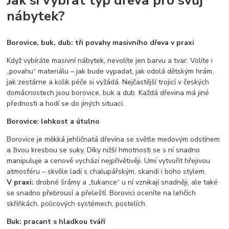
nábytek?
Borovice, buk, dub: tři povahy masivního dřeva v praxi
Když vybíráte masivní nábytek, nevolíte jen barvu a tvar. Volíte i
„povahu“ materiálu – jak bude vypadat, jak odolá dětským hrám,
jak zestárne a kolik péče si vyžádá. Nejčastější trojicí v českých
domácnostech jsou borovice, buk a dub. Každá dřevina má jiné
přednosti a hodí se do jiných situací.
Borovice: lehkost a útulno
Borovice je měkká jehličnatá dřevina se světle medovým odstínem
a živou kresbou se suky. Díky nižší hmotnosti se s ní snadno
manipuluje a cenově vychází nejpřívětivěji. Umí vytvořit hřejivou
atmosféru – skvěle ladí s chalupářským, skandi i boho stylem.
V praxi:
drobné šrámy a „ťukance“ u ní vznikají snadněji, ale také
se snadno přebrousí a přeleští. Borovici oceníte na lehčích
skříňkách, policových systémech, postelích.
Buk: pracant s hladkou tváří