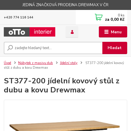
JEDINÁ ZNAČKOVÁ PRODEJNA DREWMAX V ČR
0
ks
+420 774 116 144
za
0,00 Kč
Menu
Hledat
Úvod
Nábytek z masivu dub
Jídelní stoly
ST377-200 jídelní kovový
stůl z dubu a kovu Drewmax
ST377-200 jídelní kovový stůl z
dubu a kovu Drewmax