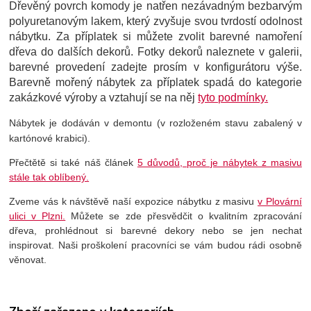
Dřevěný povrch komody je natřen nezávadným bezbarvým
polyuretanovým lakem, který zvyšuje svou tvrdostí odolnost
nábytku. Za příplatek si můžete zvolit barevné namoření
dřeva do dalších dekorů. Fotky dekorů naleznete v galerii,
barevné provedení zadejte prosím v konfigurátoru výše.
Barevně mořený nábytek za příplatek spadá do kategorie
zakázkové výroby a vztahují se na něj
tyto podmínky.
Nábytek je dodáván v demontu (v rozloženém stavu zabalený v
kartónové krabici).
Přečtětě si také náš článek
5 důvodů, proč je nábytek z masivu
stále tak oblíbený.
Zveme vás k návštěvě naší expozice nábytku z masivu
v Plovární
ulici v Plzni.
Můžete se zde přesvědčit o kvalitním zpracování
dřeva, prohlédnout si barevné dekory nebo se jen nechat
inspirovat. Naši proškolení pracovníci se vám budou rádi osobně
věnovat.