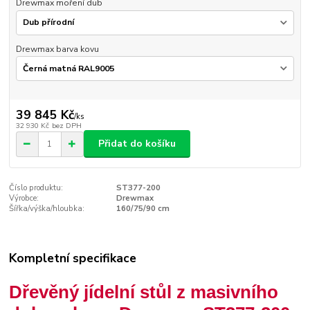
Drewmax moření dub
Drewmax barva kovu
39 845 Kč
/
ks
32 930 Kč
bez DPH
Přidat do košíku
Číslo produktu:
ST377-200
Výrobce:
Drewmax
Šířka/výška/hloubka:
160/75/90 cm
Kompletní specifikace
Dřevěný jídelní stůl z masivního