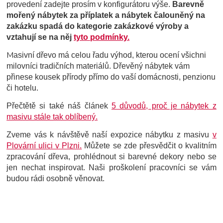
provedení zadejte prosím v konfigurátoru výše.
Barevně
mořený nábytek za příplatek a nábytek čalouněný na
zakázku spadá do kategorie zakázkové výroby a
vztahují se na něj
tyto podmínky.
M
asivní dřevo má celou řadu výhod, kterou ocení všichni
milovníci tradičních materiálů. Dřevěný nábytek vám
přinese kousek přírody přímo do vaší domácnosti, penzionu
či hotelu.
Přečtětě si také náš článek
5 důvodů, proč je nábytek z
masivu stále tak oblíbený.
Zveme vás k návštěvě naší expozice nábytku z masivu
v
Plovární ulici v Plzni.
Můžete se zde přesvědčit o kvalitním
zpracování dřeva, prohlédnout si barevné dekory nebo se
jen nechat inspirovat. Naši proškolení pracovníci se vám
budou rádi osobně věnovat.