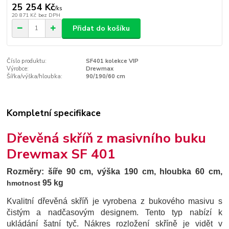
25 254 Kč
/
ks
20 871 Kč
bez DPH
Přidat do košíku
Číslo produktu:
SF401 kolekce VIP
Výrobce:
Drewmax
Šířka/výška/hloubka:
90/190/60 cm
Kompletní specifikace
Dřevěná skříň z masivního buku
Drewmax SF 401
Rozměry:
šíře 90 cm, výška 190 cm, hloubka 60 cm,
95 kg
hmotnost
Kvalitní dřevěná skříň je vyrobena z bukového masivu s
čistým a nadčasovým designem.
Tento typ nabízí k
ukládání šatní tyč. Nákres rozložení skříně je vidět v