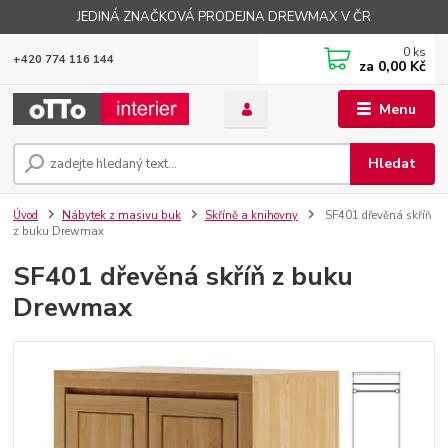
JEDINÁ ZNAČKOVÁ PRODEJNA DREWMAX V ČR
0
ks
+420 774 116 144
za
0,00 Kč
Menu
Hledat
Úvod
Nábytek z masivu buk
Skříně a knihovny
SF401 dřevěná skříň
z buku Drewmax
SF401 dřevěná skříň z buku
Drewmax