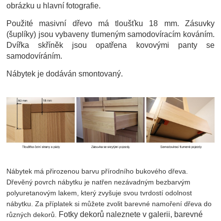
obrázku u hlavní fotografie.
Použité masivní dřevo má tloušťku 18 mm. Zásuvky
(šuplíky) jsou vybaveny tlumeným samodovíracím kováním.
Dvířka skříněk jsou opatřena kovovými panty se
samodovíráním.
Nábytek je dodáván smontovaný.
Nábytek má přirozenou barvu přírodního bukového dřeva.
Dřevěný povrch
nábytku
je natřen nezávadným bezbarvým
polyuretanovým lakem, který zvyšuje svou tvrdostí odolnost
nábytku. Za příplatek si můžete zvolit barevné namoření dřeva do
Fotky dekorů naleznete v galerii, barevné
různých dekorů.