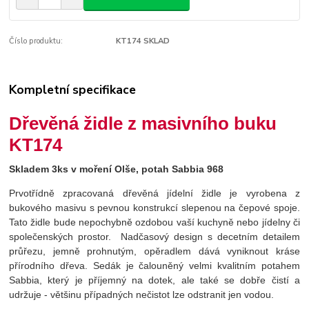
Číslo produktu:
KT174 SKLAD
Kompletní specifikace
Dřevěná židle z masivního buku
KT174
Skladem 3ks v moření Olše, potah Sabbia 968
Prvotřídně zpracovaná dřevěná jídelní židle je vyrobena z
bukového masivu s pevnou konstrukcí slepenou na čepové spoje.
Tato židle bude nepochybně ozdobou vaší kuchyně nebo jídelny či
společenských prostor. Nadčasový design s decetním detailem
průřezu, jemně prohnutým, opěradlem dává vyniknout kráse
přírodního dřeva. Sedák je čalouněný velmi kvalitním potahem
Sabbia, který je příjemný na dotek, ale také se dobře čistí a
udržuje - většinu případných nečistot lze odstranit jen vodou.