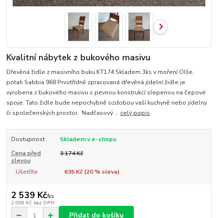
Kvalitní nábytek z bukového masivu
Dřevěná židle z masivního buku KT174 Skladem 3ks v moření Olše,
potah Sabbia 968 Prvotřídně zpracovaná dřevěná jídelní židle je
vyrobena z bukového masivu s pevnou konstrukcí slepenou na čepové
spoje. Tato židle bude nepochybně ozdobou vaší kuchyně nebo jídelny
či společenských prostor. Nadčasový ...
celý popis
Dostupnost
Skladem v e-shopu
Cena před
3 174 Kč
slevou
Ušetříte
635 Kč (
20
% sleva)
2 539 Kč
/
ks
2 098 Kč
bez DPH
Přidat do košíku