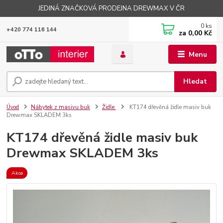
JEDINÁ ZNAČKOVÁ PRODEJNA DREWMAX V ČR
0
ks
+420 774 116 144
za
0,00 Kč
Menu
Hledat
Úvod
Nábytek z masivu buk
Židle
KT174 dřevěná židle masiv buk
Drewmax SKLADEM 3ks
KT174 dřevěná židle masiv buk
Drewmax SKLADEM 3ks
Akce