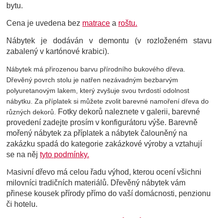
bytu.
Cena je uvedena bez
matrace
a
roštu.
Nábytek je dodáván v demontu (v rozloženém stavu
zabalený v kartónové krabici).
Nábytek má přirozenou barvu přírodního bukového dřeva.
Dřevěný povrch stolu je natřen nezávadným bezbarvým
polyuretanovým lakem, který zvyšuje svou tvrdostí odolnost
nábytku. Za příplatek si můžete zvolit barevné namoření dřeva do
Fotky dekorů naleznete v galerii, barevné
různých dekorů.
provedení zadejte prosím v konfigurátoru výše. Barevně
mořený nábytek za příplatek a nábytek čalouněný na
zakázku spadá do kategorie zakázkové výroby a vztahují
se na něj
tyto podmínky.
M
asivní dřevo má celou řadu výhod, kterou ocení všichni
milovníci tradičních materiálů. Dřevěný nábytek vám
přinese kousek přírody přímo do vaší domácnosti, penzionu
či hotelu.