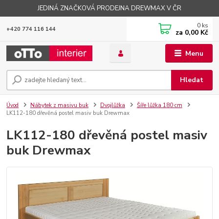
JEDINÁ ZNAČKOVÁ PRODEJNA DREWMAX V ČR
0
ks
+420 774 116 144
za
0,00 Kč
Menu
Hledat
Úvod
Nábytek z masivu buk
Dvojlůžka
Šíře lůžka 180 cm
LK112-180 dřevěná postel masiv buk Drewmax
LK112-180 dřevěná postel masiv
buk Drewmax