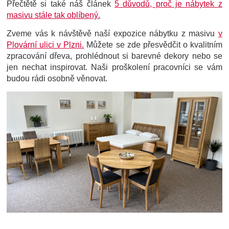
Přečtětě si také náš článek
5 důvodů, proč je nábytek z
masivu stále tak oblíbený.
Zveme vás k návštěvě naší expozice nábytku z masivu
v
Plovární ulici v Plzni.
Můžete se zde přesvědčit o kvalitním
zpracování dřeva, prohlédnout si barevné dekory nebo se
jen nechat inspirovat. Naši proškolení pracovníci se vám
budou rádi osobně věnovat.