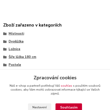
Zboží zařazeno v kategoriích
Místnosti
Dvojlůžka
Ložnice
Šíře lůžka 180 cm
Postele
Dvojlůžka
Zpracování cookies
Náš e-shop a partneři potřebují Váš
souhlas
s použitím souborů
cookies, aby Vám mohli zobrazovat informace týkající se Vašich
zájmů.
+420 774 116 144
oTTo interier s.r.o.
Kontakty a
provozovatel
-
Obchodní podmínky
-
Reklamační řád
Souhlasím
Nastavení