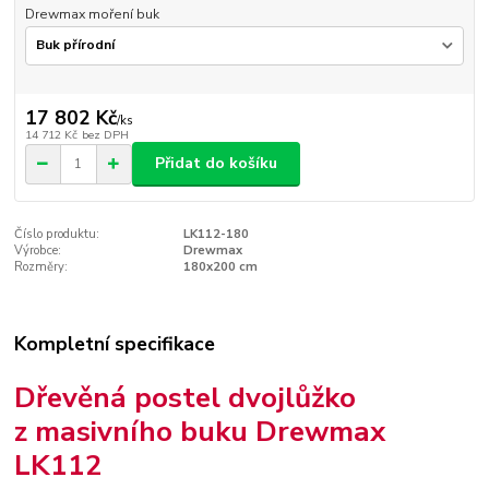
Drewmax moření buk
17 802 Kč
/
ks
14 712 Kč
bez DPH
Přidat do košíku
Číslo produktu:
LK112-180
Výrobce:
Drewmax
Rozměry:
180x200 cm
Kompletní specifikace
Dřevěná postel dvojlůžko
z masivního buku Drewmax
LK112