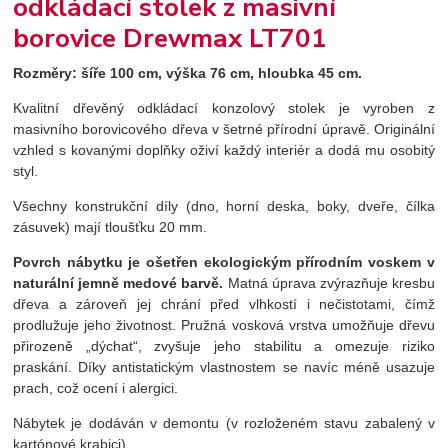
odkládací stolek z masivní
borovice Drewmax LT701
Rozměry:
šíře 100 cm, výška 76 cm, hloubka 45 cm.
Kvalitní dřevěný odkládací konzolový stolek je vyroben z
masivního borovicového dřeva v šetrné přírodní úpravě. Originální
vzhled s kovanými doplňky oživí každý interiér a dodá mu osobitý
styl.
Všechny konstrukční díly (dno, horní deska, boky, dveře, čílka
zásuvek) mají tloušťku 20 mm.
Povrch nábytku je ošetřen ekologickým přírodním voskem v
naturální jemně medové barvě.
Matná úprava zvýrazňuje kresbu
dřeva a zároveň jej chrání před vlhkostí i nečistotami, čímž
prodlužuje jeho životnost. Pružná vosková vrstva umožňuje dřevu
přirozeně „dýchat“, zvyšuje jeho stabilitu a omezuje riziko
praskání. Díky antistatickým vlastnostem se navíc méně usazuje
prach, což ocení i alergici.
Nábytek je dodáván v demontu (v rozloženém stavu zabalený v
kartónové krabici).