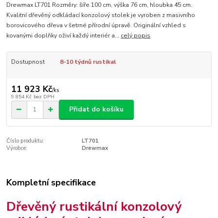
Drewmax LT701 Rozměry: šíře 100 cm, výška 76 cm, hloubka 45 cm.
Kvalitní dřevěný odkládací konzolový stolek je vyroben z masivního
borovicového dřeva v šetrné přírodní úpravě. Originální vzhled s
kovanými doplňky oživí každý interiér a...
celý popis
Dostupnost
8-10 týdnů rustikal
11 923 Kč
/
ks
9 854 Kč
bez DPH
Přidat do košíku
Číslo produktu:
LT701
Výrobce:
Drewmax
Kompletní specifikace
Dřevěný rustikální konzolový