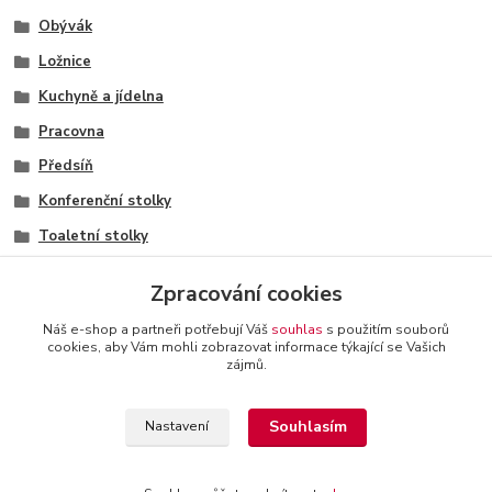
Obývák
Ložnice
Kuchyně a jídelna
Pracovna
Předsíň
Konferenční stolky
Toaletní stolky
Komody a příborníky
Zpracování cookies
Náš e-shop a partneři potřebují Váš
souhlas
s použitím souborů
cookies, aby Vám mohli zobrazovat informace týkající se Vašich
zájmů.
+420 774 116 144
oTTo interier s.r.o.
Kontakty a
provozovatel
-
Obchodní podmínky
-
Reklamační řád
Souhlasím
Nastavení