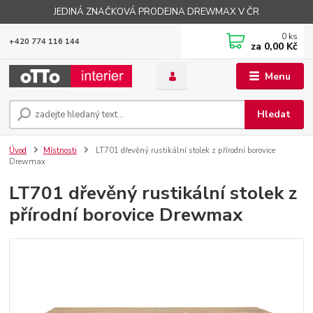
JEDINÁ ZNAČKOVÁ PRODEJNA DREWMAX V ČR
0
ks
+420 774 116 144
za
0,00 Kč
Menu
Hledat
Úvod
Místnosti
LT701 dřevěný rustikální stolek z přírodní borovice
Drewmax
LT701 dřevěný rustikální stolek z
přírodní borovice Drewmax