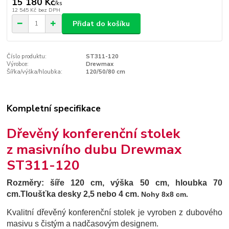
15 180 Kč
/
ks
12 545 Kč
bez DPH
Přidat do košíku
Číslo produktu:
ST311-120
Výrobce:
Drewmax
Šířka/výška/hloubka:
120/50/80 cm
Kompletní specifikace
Dřevěný konferenční stolek
z masivního dubu Drewmax
ST311-120
Rozměry:
šíře 120 cm, výška 50 cm, hloubka 70
cm.
Tloušťka desky 2,5 nebo 4 cm.
Nohy 8x8 cm.
Kvalitní dřevěný konferenční stolek je vyroben z dubového
masivu s čistým a nadčasovým designem.