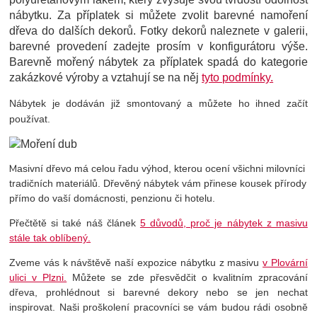
nábytku. Za příplatek si můžete zvolit barevné namoření
dřeva do dalších dekorů. Fotky dekorů naleznete v galerii,
barevné provedení zadejte prosím v konfigurátoru výše.
Barevně mořený nábytek za příplatek spadá do kategorie
zakázkové výroby a vztahují se na něj
tyto podmínky.
Nábytek je dodáván již smontovaný a můžete ho ihned začít
používat.
M
asivní dřevo má celou řadu výhod, kterou ocení všichni milovníci
tradičních materiálů. Dřevěný nábytek vám přinese kousek přírody
přímo do vaší domácnosti, penzionu či hotelu.
Přečtětě si také náš článek
5 důvodů, proč je nábytek z masivu
stále tak oblíbený.
Zveme vás k návštěvě naší expozice nábytku z masivu
v Plovární
ulici v Plzni.
Můžete se zde přesvědčit o kvalitním zpracování
dřeva, prohlédnout si barevné dekory nebo se jen nechat
inspirovat. Naši proškolení pracovníci se vám budou rádi osobně