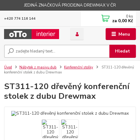
JEDINÁ ZNAČKOVÁ PRODEJNA DREWMAX V ČR
0
ks
+420 774 116 144
za
0,00 Kč
Menu
Hledat
Úvod
Nábytek z masivu dub
Konferenční stolky
ST311-120 dřevěný
konferenční stolek z dubu Drewmax
ST311-120 dřevěný konferenční
stolek z dubu Drewmax