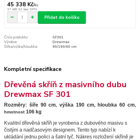
45 338 Kč
/
ks
37 469 Kč
bez DPH
Přidat do košíku
Číslo produktu:
SF301
Výrobce:
Drewmax
Šířka/výška/hloubka:
90/190/60 cm
Kompletní specifikace
Dřevěná skříň z masivního dubu
Drewmax SF 301
Rozměry:
šíře 90 cm, výška 190 cm, hloubka 60 cm,
106 kg
hmotnost
Kvalitní dřevěná skříň je vyrobena z dubového masivu s
čistým a nadčasovým designem.
Tento typ nabízí k
ukládání jednu polici a šatní tyč. Nákres rozložení skříně je