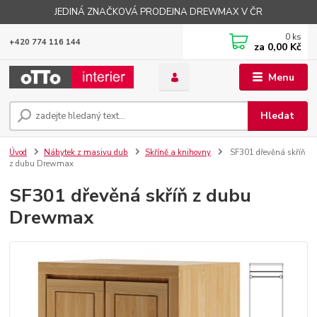
JEDINÁ ZNAČKOVÁ PRODEJNA DREWMAX V ČR
0
ks
+420 774 116 144
za
0,00 Kč
Menu
Hledat
Úvod
Nábytek z masivu dub
Skříně a knihovny
SF301 dřevěná skříň
z dubu Drewmax
SF301 dřevěná skříň z dubu
Drewmax