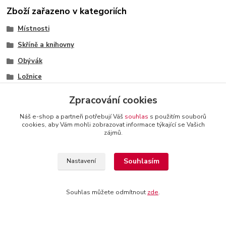
Zboží zařazeno v kategoriích
Místnosti
Skříně a knihovny
Obývák
Ložnice
Dětský pokoj
Zpracování cookies
Pracovna
Náš e-shop a partneři potřebují Váš
souhlas
s použitím souborů
Skříně
cookies, aby Vám mohli zobrazovat informace týkající se Vašich
zájmů.
Skříně
Skříně
Souhlasím
Nastavení
Skříně
Souhlas můžete odmítnout
zde
.
+420 774 116 144
oTTo interier s.r.o.
Kontakty a