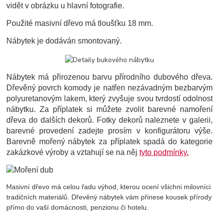
vidět v obrázku u hlavní fotografie.
Použité masivní dřevo má tloušťku 18 mm.
Nábytek je dodáván smontovaný.
Nábytek má přirozenou barvu přírodního dubového dřeva.
Dřevěný povrch komody je natřen nezávadným bezbarvým
polyuretanovým lakem, který zvyšuje svou tvrdostí odolnost
nábytku. Za příplatek si můžete zvolit barevné namoření
dřeva do dalších dekorů. Fotky dekorů naleznete v galerii,
barevné provedení zadejte prosím v konfigurátoru výše.
Barevně mořený nábytek za příplatek spadá do kategorie
zakázkové výroby a vztahují se na něj
tyto podmínky.
M
asivní dřevo má celou řadu výhod, kterou ocení všichni milovníci
tradičních materiálů. Dřevěný nábytek vám přinese kousek přírody
přímo do vaší domácnosti, penzionu či hotelu.