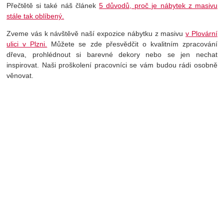
Přečtětě si také náš článek
5 důvodů, proč je nábytek z masivu
stále tak oblíbený.
Zveme vás k návštěvě naší expozice nábytku z masivu
v Plovární
ulici v Plzni.
Můžete se zde přesvědčit o kvalitním zpracování
dřeva, prohlédnout si barevné dekory nebo se jen nechat
inspirovat. Naši proškolení pracovníci se vám budou rádi osobně
věnovat.