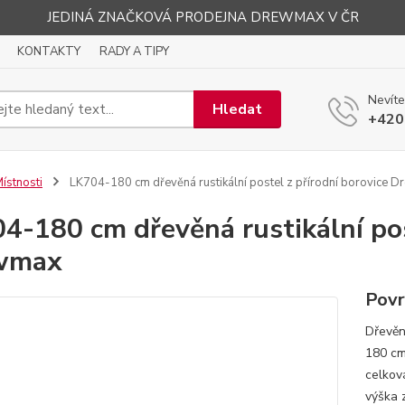
JEDINÁ ZNAČKOVÁ PRODEJNA DREWMAX V ČR
KONTAKTY
RADY A TIPY
Nevíte
Hledat
+420
ístnosti
LK704-180 cm dřevěná rustikální postel z přírodní borovice 
4-180 cm dřevěná rustikální pos
wmax
Povr
Dřevěn
180 cm
celkov
výška 