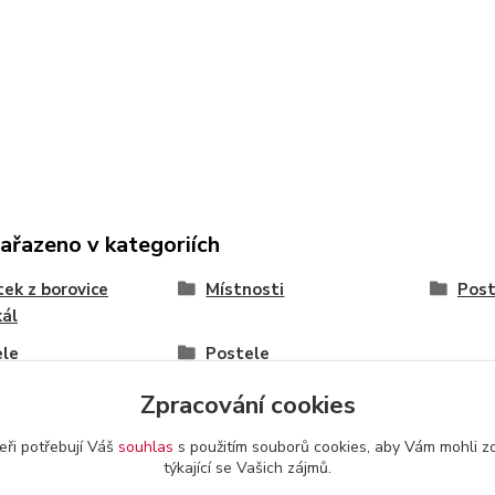
zařazeno v kategoriích
ek z borovice
Místnosti
Post
kál
ele
Postele
Zpracování cookies
eři potřebují Váš
souhlas
s použitím souborů cookies, aby Vám mohli z
týkající se Vašich zájmů.
a provozovatel
-
Obchodní podmínky
-
Reklamační řád