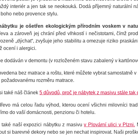
aždý interiér a jen tak se neokouká. Dodá příjemný naturální 
e boho nebo provence stylu.
nábytku je ošetřen ekologickým přírodním voskem v natu
eva a zároveň jej chrání před vlhkostí i nečistotami, čímž pr
rozeně „dýchat“, zvyšuje jeho stabilitu a omezuje riziko praská
 ocení i alergici.
je dodáván v demontu (v rozloženém stavu zabalený v kartónové
uvedena bez matrace a roštu, které můžete vybrat samostatně v
 požadovanému rozměru matrace.
si také náš článek
5 důvodů, proč je nábytek z masivu stále tak
dřevo má celou řadu výhod, kterou ocení všichni milovníci tr
římo do vaší domácnosti, penzionu či hotelu.
e také naší expozici nábytku z masivu
v Plovární ulici v Plzni.
M
ut si barevné dekory nebo se jen nechat inspirovat. Naši proš