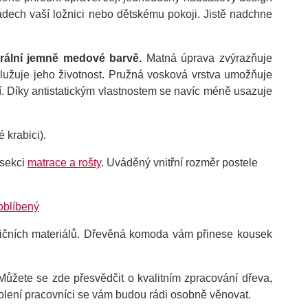
nádech vaší ložnici nebo dětskému pokoji. Jistě nadchne
rální jemně medové barvě.
Matná úprava zvýrazňuje
odlužuje jeho životnost. Pružná vosková vrstva umožňuje
ní. Díky antistatickým vlastnostem se navíc méně usazuje
 krabici).
 sekci
matrace a rošty
.
Uváděný vnitřní rozměr postele
 oblíbený
adičních materiálů. Dřevěná komoda vám přinese kousek
ůžete se zde přesvědčit o kvalitním zpracování dřeva,
kolení pracovníci se vám budou rádi osobně věnovat.