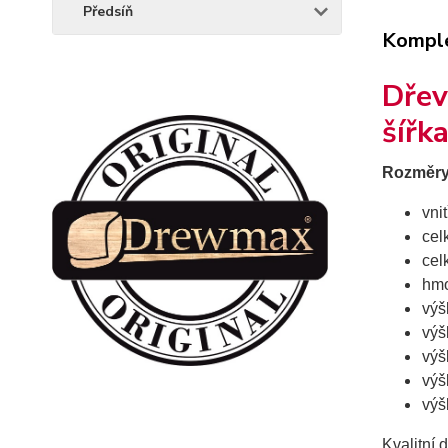
Předsíň
Komple
Dřev
šířk
Rozměry
vni
cel
cel
hmo
výš
výš
výš
výš
výš
Kvalitní 