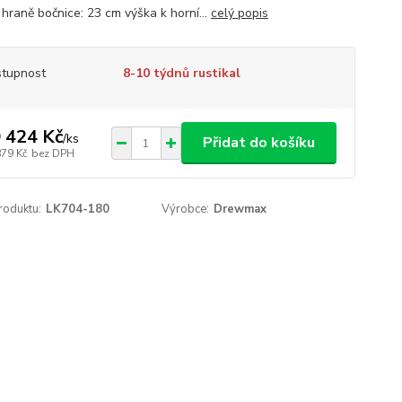
 hraně bočnice: 23 cm výška k horní...
celý popis
tupnost
8-10 týdnů rustikal
 424 Kč
/
ks
Přidat do košíku
879 Kč
bez DPH
roduktu:
LK704-180
Výrobce:
Drewmax