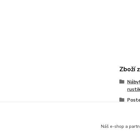
Zboží 
Nábyt
rusti
Post
Náš e-shop a partn
+420 774 116 144
oTTo interier s.r.o.
Kontakty 