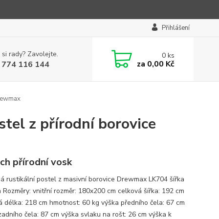
Přihlášení
 si rady? Zavolejte.
0
ks
za
0,00 Kč
 774 116 144
Drewmax
tel z přírodní borovice
ch přírodní vosk
á rustikální postel z masivní borovice Drewmax LK704 šířka
 Rozměry: vnitřní rozměr: 180x200 cm celková šířka: 192 cm
á délka: 218 cm hmotnost: 60 kg výška předního čela: 67 cm
zadního čela: 87 cm výška svlaku na rošt: 26 cm výška k