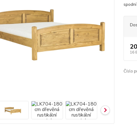
spodní
Dos
20
16 
Číslo p