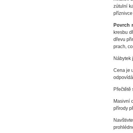
zútulní k
příznivc
Povrch 
kresbu dř
dřevu při
prach, což
Nábytek 
Cena je 
odpovídá
Přečtětě 
Masivní 
přírody p
Navštivt
prohlédno