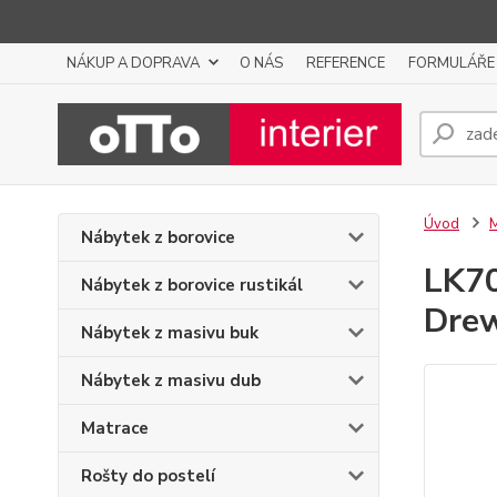
NÁKUP A DOPRAVA
O NÁS
REFERENCE
FORMULÁŘE
Úvod
M
Nábytek z borovice
LK70
Nábytek z borovice rustikál
Dre
Nábytek z masivu buk
Nábytek z masivu dub
Matrace
Rošty do postelí