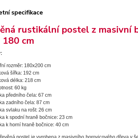
tní specifikace
ěná rustikální postel z masivn
a 180 cm
:
třní rozměr: 180x200 cm
ková šířka: 192 cm
ková délka: 218 cm
tnost: 60 kg
ka předního čela: 67 cm
ka zadního čela: 87 cm
ka svlaku na rošt: 26 cm
ka k spodní hraně bočnice: 23 cm
ka k horní hraně bočnice: 40 cm
dřevěná postel je vyrobena z masivního borovicového dřeva v š