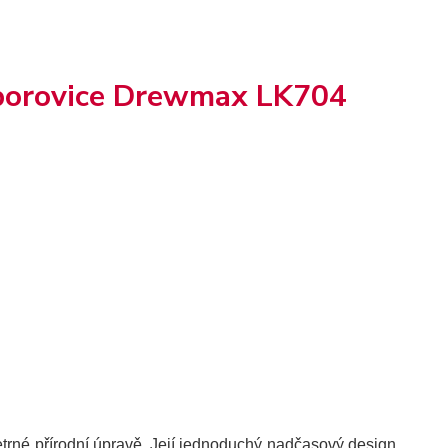
í borovice Drewmax LK704
etrné přírodní úpravě. Její jednoduchý nadčasový design