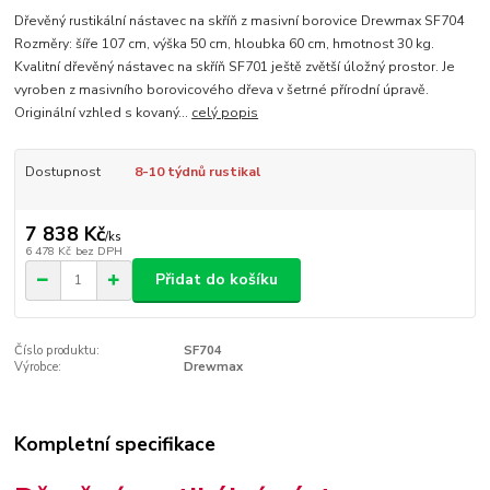
Dřevěný rustikální nástavec na skříň z masivní borovice Drewmax SF704
Rozměry: šíře 107 cm, výška 50 cm, hloubka 60 cm, hmotnost 30 kg.
Kvalitní dřevěný nástavec na skříň SF701 ještě zvětší úložný prostor. Je
vyroben z masivního borovicového dřeva v šetrné přírodní úpravě.
Originální vzhled s kovaný...
celý popis
Dostupnost
8-10 týdnů rustikal
7 838 Kč
/
ks
6 478 Kč
bez DPH
Přidat do košíku
Číslo produktu:
SF704
Výrobce:
Drewmax
Kompletní specifikace