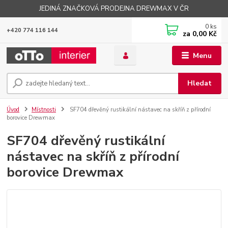
JEDINÁ ZNAČKOVÁ PRODEJNA DREWMAX V ČR
0
ks
+420 774 116 144
za
0,00 Kč
Menu
Hledat
Úvod
Místnosti
SF704 dřevěný rustikální nástavec na skříň z přírodní
borovice Drewmax
SF704 dřevěný rustikální
nástavec na skříň z přírodní
borovice Drewmax