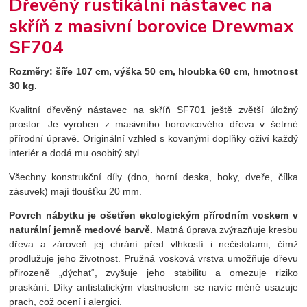
Dřevěný rustikální nástavec na
skříň z masivní borovice Drewmax
SF704
Rozměry:
šíře 107 cm, výška 50 cm, hloubka 60 cm, hmotnost
30 kg.
Kvalitní dřevěný nástavec na skříň SF701 ještě zvětší úložný
prostor. Je vyroben z masivního borovicového dřeva v šetrné
přírodní úpravě. Originální vzhled s kovanými doplňky oživí každý
interiér a dodá mu osobitý styl.
Všechny konstrukční díly (dno, horní deska, boky, dveře, čílka
zásuvek) mají tloušťku 20 mm.
Povrch nábytku je ošetřen ekologickým přírodním voskem v
naturální jemně medové barvě.
Matná úprava zvýrazňuje kresbu
dřeva a zároveň jej chrání před vlhkostí i nečistotami, čímž
prodlužuje jeho životnost. Pružná vosková vrstva umožňuje dřevu
přirozeně „dýchat“, zvyšuje jeho stabilitu a omezuje riziko
praskání. Díky antistatickým vlastnostem se navíc méně usazuje
prach, což ocení i alergici.