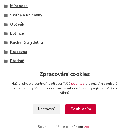
Místnosti
Skříně a knihovny
Obývák
Ložnice
Kuchyně a jídelna
Pracovna
Předsíň
Skříně
Zpracování cookies
Skříně
Náš e-shop a partneři potřebují Váš
souhlas
s použitím souborů
cookies, aby Vám mohli zobrazovat informace týkající se Vašich
zájmů.
+420 774 116 144
oTTo interier s.r.o.
Kontakty a
Souhlasím
Nastavení
provozovatel
-
Obchodní podmínky
-
Reklamační řád
Souhlas můžete odmítnout
zde
.