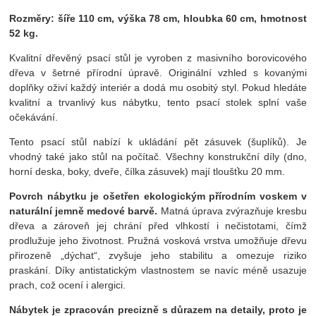
Rozměry:
šíře 110 cm, výška 78 cm, hloubka 60 cm, hmotnost
52 kg.
Kvalitní dřevěný psací stůl je vyroben z masivního borovicového
dřeva v šetrné přírodní úpravě. Originální vzhled s kovanými
doplňky oživí každý interiér a dodá mu osobitý styl. Pokud hledáte
kvalitní a trvanlivý kus nábytku, tento psací stolek splní vaše
očekávání.
Tento psací stůl nabízí k ukládání pět zásuvek (šuplíků). Je
vhodný také jako stůl na počítač. Všechny konstrukční díly (dno,
horní deska, boky, dveře, čílka zásuvek) mají tloušťku 20 mm.
Povrch nábytku je ošetřen ekologickým přírodním voskem v
naturální jemně medové barvě.
Matná úprava zvýrazňuje kresbu
dřeva a zároveň jej chrání před vlhkostí i nečistotami, čímž
prodlužuje jeho životnost. Pružná vosková vrstva umožňuje dřevu
přirozeně „dýchat“, zvyšuje jeho stabilitu a omezuje riziko
praskání. Díky antistatickým vlastnostem se navíc méně usazuje
prach, což ocení i alergici.
Nábytek je zpracován precizně s důrazem na detaily, proto je