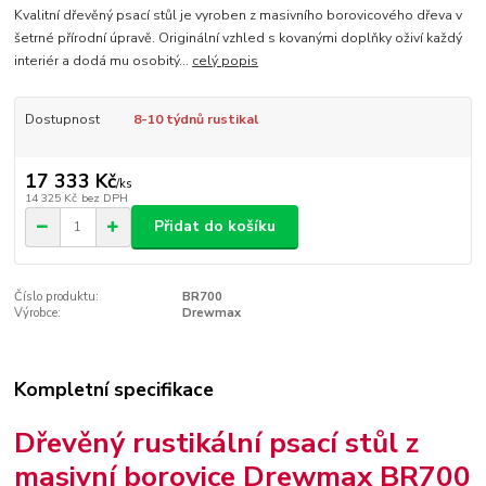
Kvalitní dřevěný psací stůl je vyroben z masivního borovicového dřeva v
šetrné přírodní úpravě. Originální vzhled s kovanými doplňky oživí každý
interiér a dodá mu osobitý...
celý popis
Dostupnost
8-10 týdnů rustikal
17 333 Kč
/
ks
14 325 Kč
bez DPH
Přidat do košíku
Číslo produktu:
BR700
Výrobce:
Drewmax
Kompletní specifikace
Dřevěný rustikální psací stůl z
masivní borovice Drewmax BR700