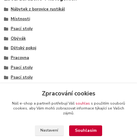
Nábytek z borovice rustikál
Místnosti
Psací stoly
Obývák
Dětský pokoj
Pracovna
Psací stoly
Psací stoly
Psací stoly
Zpracování cookies
Náš e-shop a partneři potřebují Váš
souhlas
s použitím souborů
cookies, aby Vám mohli zobrazovat informace týkající se Vašich
zájmů.
+420 774 116 144
oTTo interier s.r.o.
Kontakty a
provozovatel
-
Obchodní podmínky
-
Reklamační řád
Souhlasím
Nastavení