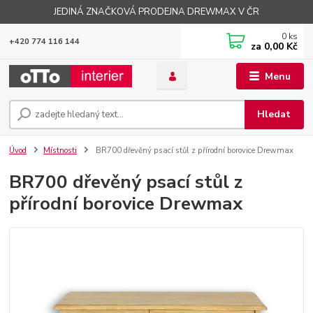
JEDINÁ ZNAČKOVÁ PRODEJNA DREWMAX V ČR
0
ks
+420 774 116 144
za
0,00 Kč
Menu
Hledat
Úvod
Místnosti
BR700 dřevěný psací stůl z přírodní borovice Drewmax
BR700 dřevěný psací stůl z
přírodní borovice Drewmax