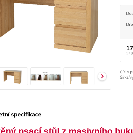
Dos
Dre
17
14 
Číslo p
Šířka/v
tní specifikace
ěný psací stůl z masivního b