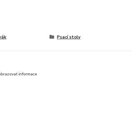
vák
Psací stoly
obrazovat informace
Vytvořeno na
Eshop-rychle.cz