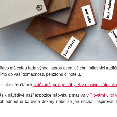
dřevo má celou řadu výhod, kterou ocení všichni milovníci trad
římo do vaší domácnosti, penzionu či hotelu.
si také náš článek
5 důvodů, proč je nábytek z masivu stále tak 
s k návštěvě naší expozice nábytku z masivu
v Plovární ulici v
rohlédnout si barevné dekory nebo se jen nechat inspirovat.