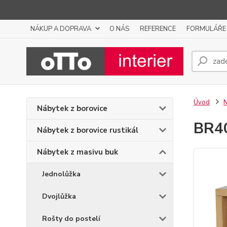
NÁKUP A DOPRAVA
O NÁS
REFERENCE
FORMULÁŘE
Úvod
N
Nábytek z borovice
BR40
Nábytek z borovice rustikál
Nábytek z masivu buk
Jednolůžka
Dvojlůžka
Rošty do postelí