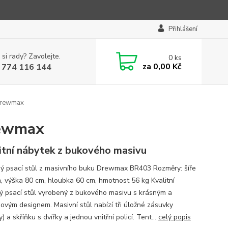
Přihlášení
 si rady? Zavolejte.
0
ks
za
0,00 Kč
 774 116 144
 Drewmax
rewmax
itní nábytek z bukového masivu
ý psací stůl z masivního buku Drewmax BR403 Rozměry: šíře
, výška 80 cm, hloubka 60 cm, hmotnost 56 kg Kvalitní
ý psací stůl vyrobený z bukového masivu s krásným a
ovým designem. Masivní stůl nabízí tři úložné zásuvky
y) a skříňku s dvířky a jednou vnitřní policí. Tent...
celý popis