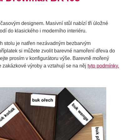
časovým designem. Masivní stůl nabízí tři úložné
hodí do klasického i moderního interiéru.
ch stolu je natřen nezávadným bezbarvým
příplatek si můžete zvolit barevné namoření dřeva do
ejte prosím v konfigurátoru výše. Barevně mořený
e zakázkové výroby a vztahují se na něj
tyto podmínky.