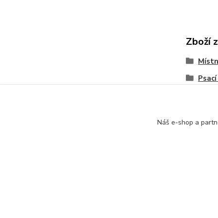
Zboží 
Místn
Psací
Náš e-shop a partn
+420 774 116 144
oTTo interier s.r.o.
Kont