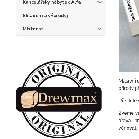
Kancelářský nábytek Alfa
Skladem a výprodej
Místnosti
M
asivní 
přírody p
Přečtětě 
Zveme vá
dřeva, p
věnovat.