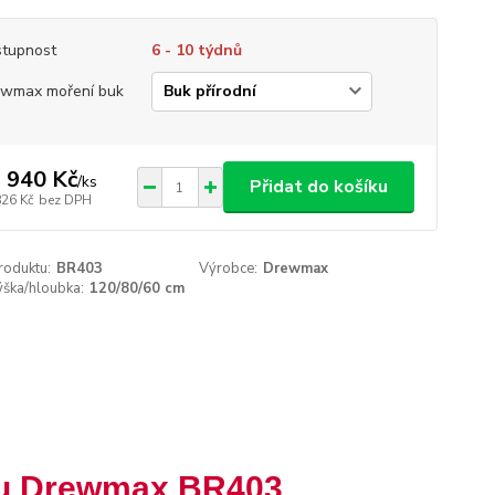
tupnost
6 - 10 týdnů
wmax moření buk
 940 Kč
/
ks
Přidat do košíku
826 Kč
bez DPH
roduktu:
BR403
Výrobce:
Drewmax
ýška/hloubka:
120/80/60 cm
uku Drewmax BR403