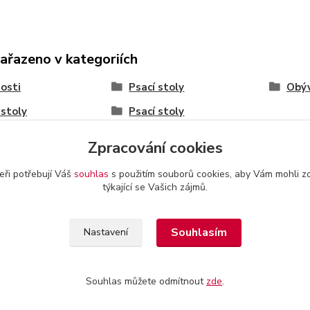
zařazeno v kategoriích
osti
Psací stoly
Obý
 stoly
Psací stoly
Zpracování cookies
eři potřebují Váš
souhlas
s použitím souborů cookies, aby Vám mohli z
týkající se Vašich zájmů.
akty a provozovatel
-
Obchodní podmínky
-
Reklamační řád
Souhlasím
Nastavení
Souhlas můžete odmítnout
zde
.