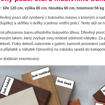
 šíře 120 cm, výška 80 cm, hloubka 60 cm,
hmotnost
56 kg
dřevěný psací stůl vyrobený z bukového masivu s krásným a nad
šuplíky) a skříňku s dvířky a jednou vnitřní policí. Tento stůl se 
má přirozenou barvu přírodního bukového dřeva. Dřevěný povr
novým lakem, který zvyšuje svou tvrdostí odolnost nábytku. Za 
dekorů.
Fotky dekorů naleznete v galerii, barevné provedení zad
za příplatek a nábytek čalouněný na zakázku spadá do kategori
je dodáván smontovaný.