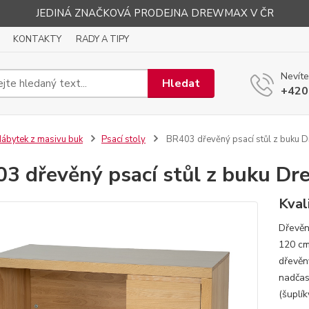
JEDINÁ ZNAČKOVÁ PRODEJNA DREWMAX V ČR
KONTAKTY
RADY A TIPY
Nevíte
Hledat
+420
ábytek z masivu buk
Psací stoly
BR403 dřevěný psací stůl z buku
3 dřevěný psací stůl z buku D
Kval
Dřevěn
120 cm
dřevěn
nadčas
(šuplík