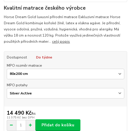
Kvalitní matrace českého výrobce
Horse Dream Gold luxusní přírodní matrace Exkluzivní matrace Horse
Dream Gold kombinuje koňské žíně, latex a vlákna agáve. Je přírodní,
vysoce odolná, pružná, vzdušná, hygienická, vhodná pro alergiky. Má
výšku 18 cm a nosnost 120 kg. Protože využívá jedinečných vlastností
použitých přírodních mater...
celý popis
Dostupnost
Do týdne
MPO rozměr matrace
MPO potahy
14 490 Kč
/
ks
11 975 Kč
bez DPH
Přidat do košíku