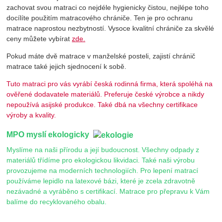
zachovat svou matraci co nejdéle hygienicky čistou, nejlépe toho
docílíte použitím matracového chrániče. Ten je pro ochranu
matrace naprostou nezbytností. Vysoce kvalitní chrániče za skvělé
ceny můžete vybírat
zde.
Pokud máte dvě matrace v manželské posteli, zajistí chránič
matrace také jejich sjednocení k sobě.
Tuto matraci pro vás vyrábí česká rodinná firma, která spoléhá na
ověřené dodavatele materiálů. Preferuje české výrobce a nikdy
nepoužívá asijské produkce. Také dbá na všechny certifikace
výroby a kvality.
MPO myslí ekologicky
Myslíme na naši přírodu a její budoucnost. Všechny odpady z
materiálů třídíme pro ekologickou likvidaci. Také naši výrobu
provozujeme na moderních technologiích. Pro lepení matrací
používáme lepidlo na latexové bázi, které je zcela zdravotně
nezávadné a vyráběno s certifikací. Matrace pro přepravu k Vám
balíme do recyklovaného obalu.