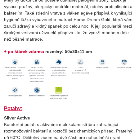
vysoce pružný, alergicky neutrální materiál, odolný proti plísním a
bakteriím. Také střední vrstva z vláken agáve přispívá k vynikající
hygieně lůžka vybaveného matrací Horse Dream Gold, která vám
zaručí zdravý a klidný spánek po celou noc. K její popularitě mezi
širokými vrstvami uživatelů přispívá i to, že vydrží mnohem déle
než běžné matrace.
+ polštářek zdarma
rozměry: 50x30x11 cm
Potahy:
Silver Active
Komfortní potah s aktivními molekulami stříbra zabraňující
rozmnožování bakterií a roztočů bez chemických přísad. Pratelný
při 60°C. Dělitelný zipem na dvě části pro pohodlnější praní.