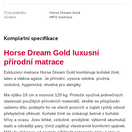
Číslo produktu:
Horse Dream Gold
Výrobce:
MPO matrace
Kompletní specifikace
Horse Dream Gold luxusní
přírodní matrace
Exkluzivní matrace Horse Dream Gold kombinuje koňské žíně,
latex a vlákna agáve. Je přírodní, vysoce odolná, pružná,
vzdušná, hygienická, vhodná pro alergiky.
Má výšku 18 cm a nosnost 120 kg. Protože využívá jedinečných
vlastností použitých přírodních materiálů, skvěle se přizpůsobí
vašemu tělu, podepře ho ve všech pozicích a zajistí rychlý odvod
přebytečné vlhkosti. Koňské žíně se získávají šetrně z koňské
hřívy a ocasu. Jsou lehké, vzdušné, prodyšné, výborně akumulují
teplo a odvádějí páry, čímž zajišťují všestranně komfortní spánek.
Měly by dokonce od postele odklánět patogenní zóny. Latex je