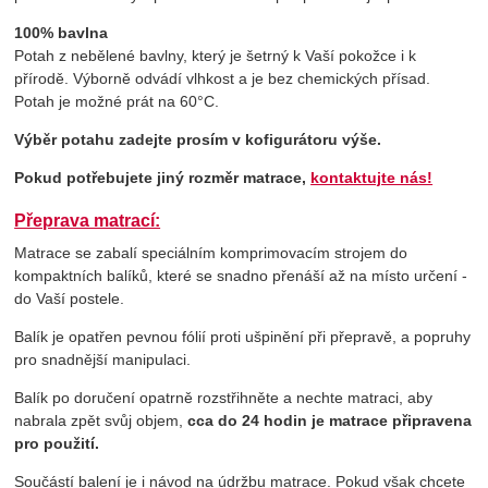
100% bavlna
Potah z nebělené bavlny, který je šetrný k Vaší pokožce i k
přírodě. Výborně odvádí vlhkost a je bez chemických přísad.
Potah je možné prát na 60°C.
Výběr potahu zadejte prosím v kofigurátoru výše.
Pokud potřebujete jiný rozměr matrace,
kontaktujte nás!
Přeprava matrací:
Matrace se zabalí speciálním komprimovacím strojem do
kompaktních balíků, které se snadno přenáší až na místo určení -
do Vaší postele.
Balík je opatřen pevnou fólií proti ušpinění při přepravě, a popruhy
pro snadnější manipulaci.
Balík po doručení opatrně rozstřihněte a nechte matraci, aby
nabrala zpět svůj objem,
cca do 24 hodin je matrace připravena
pro použití.
Součástí balení je i návod na údržbu matrace. Pokud však chcete