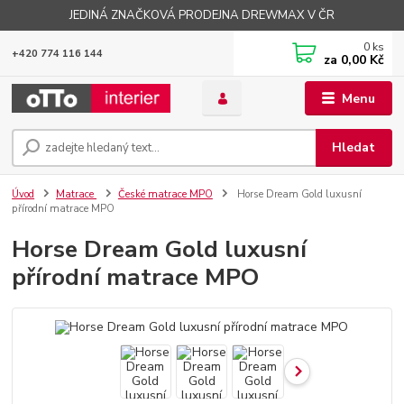
JEDINÁ ZNAČKOVÁ PRODEJNA DREWMAX V ČR
0
ks
+420 774 116 144
za
0,00 Kč
Menu
Hledat
Úvod
Matrace
České matrace MPO
Horse Dream Gold luxusní
přírodní matrace MPO
Horse Dream Gold luxusní
přírodní matrace MPO