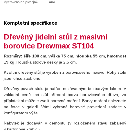
Vystaveno na prodejně:
Ano
Kompletní specifikace
Dřevěný jídelní stůl z masivní
borovice Drewmax ST104
Rozměry:
šíře 100 cm, výška 75 cm, hloubka 55 cm, hmotnost
19 kg.
Tloušťka stolové desky je 2,5 cm.
Kvalitní dřevěný stůl je vyroben z borovicového masivu. Rohy stolu
jsou lehce zaoblené.
Dřevěný povrch stolu je natřen nezávadným bezbarvým lakem. V
základní ceně má stůl přírodní barvu borovicového dřeva, za
příplatek si můžete zvolit barevné moření. Barvy moření naleznete
na fotce v galerii. Vámi vybrané barevné provedení zadejte v
konfigurátoru výše.
Nábytek je dodáván v demontu (v rozloženém stavu zabalený
v kartónové krabici).