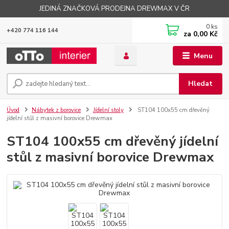
JEDINÁ ZNAČKOVÁ PRODEJNA DREWMAX V ČR
0
ks
+420 774 116 144
za
0,00 Kč
Menu
Hledat
Úvod
Nábytek z borovice
Jídelní stoly
ST104 100x55 cm dřevěný
jídelní stůl z masivní borovice Drewmax
ST104 100x55 cm dřevěný jídelní
stůl z masivní borovice Drewmax