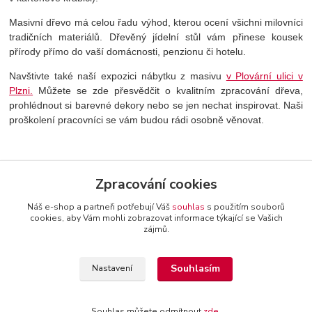
Masivní dřevo má celou řadu výhod, kterou ocení všichni milovníci
tradičních materiálů. Dřevěný jídelní stůl vám přinese kousek
přírody přímo do vaší domácnosti, penzionu či hotelu.
Navštivte také naší expozici nábytku z masivu
v Plovární ulici v
Plzni.
Můžete se zde přesvědčit o kvalitním zpracování dřeva,
prohlédnout si barevné dekory nebo se jen nechat inspirovat. Naši
proškolení pracovníci se vám budou rádi osobně věnovat.
Zboží zařazeno v kategoriích
Zpracování cookies
Jídelní stoly
Náš e-shop a partneři potřebují Váš
souhlas
s použitím souborů
cookies, aby Vám mohli zobrazovat informace týkající se Vašich
zájmů.
+420 774 116 144
oTTo interier s.r.o.
Kontakty a
Souhlasím
Nastavení
provozovatel
-
Obchodní podmínky
-
Reklamační řád
Souhlas můžete odmítnout
zde
.