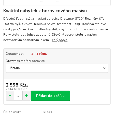
Kvalitní nábytek z borovicového masivu
Dřevěný jídelní stůl z masivní borovice Drewmax ST104 Rozměry: šíře
100 cm, výška 75 cm, hloubka 55 cm, hmotnost 19 kg. Tloušťka stolové
desky je 2,5 cm. Kvalitní dřevěný stůl je vyroben z borovicového masivu.
Rohy stolu jsou lehce zaoblené. Dřevěný povrch stolu je natřen
nezávadným bezbarvým lakem...
celý popis
Dostupnost
2 - 4 týdny
Drewmax moření borovice
2 558 Kč
/
ks
2 114 Kč
bez DPH
Přidat do košíku
Číslo produktu:
ST104