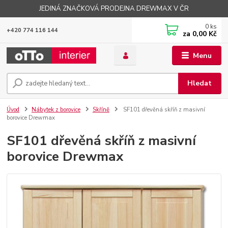
JEDINÁ ZNAČKOVÁ PRODEJNA DREWMAX V ČR
0
ks
+420 774 116 144
za
0,00 Kč
Menu
Hledat
Úvod
Nábytek z borovice
Skříně
SF101 dřevěná skříň z masivní
borovice Drewmax
SF101 dřevěná skříň z masivní
borovice Drewmax