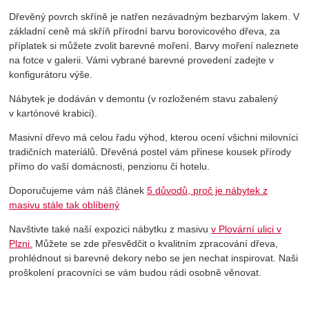
Dřevěný povrch skříně je natřen nezávadným bezbarvým lakem. V
základní ceně má skříň přírodní barvu borovicového dřeva, za
příplatek si můžete zvolit barevné moření. Barvy moření naleznete
na fotce v galerii. Vámi vybrané barevné provedení zadejte v
konfigurátoru výše.
Nábytek je dodáván v demontu (v rozloženém stavu zabalený
v kartónové krabici).
Masivní dřevo má celou řadu výhod, kterou ocení všichni milovníci
tradičních materiálů. Dřevěná postel vám přinese kousek přírody
přímo do vaší domácnosti, penzionu či hotelu.
Doporučujeme vám náš článek
5 důvodů, proč je nábytek z
masivu stále tak oblíbený
Navštivte také naší expozici nábytku z masivu
v Plovární ulici v
Plzni.
Můžete se zde přesvědčit o kvalitním zpracování dřeva,
prohlédnout si barevné dekory nebo se jen nechat inspirovat. Naši
proškolení pracovníci se vám budou rádi osobně věnovat.