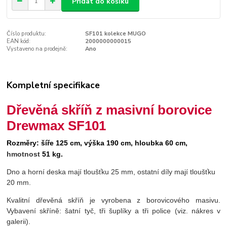
Přidat do košíku
Číslo produktu:
SF101 kolekce MUGO
EAN kód:
2000000000015
Vystaveno na prodejně:
Ano
Kompletní specifikace
Dřevěná skříň z masivní borovice
Drewmax SF101
Rozměry:
šíře 125 cm, výška 190 cm, hloubka 60 cm,
hmotnost
51 kg.
Dno a horní deska mají tloušťku 25 mm, ostatní díly mají tloušťku
20 mm.
Kvalitní dřevěná skříň je vyrobena z borovicového masivu.
Vybavení skříně: šatní tyč, tři šuplíky a tři police (viz. nákres v
galerii).