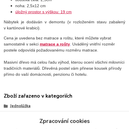
noha: 2,5x12 cm
úložný prostor s výškou: 19 cm
Nábytek je dodáván v demontu (v rozloženém stavu zabalený
v kartónové krabici).
Cena je uvedena bez matrace a roštu, které můžete vybrat
samostatně v sekci
matrace a rošty
.
Uváděný vnitřní rozměr
postele odpovídá požadovanému rozměru matrace.
Masivní dřevo má celou řadu výhod, kterou ocení všichni milovníci
tradičních materiálů. Dřevěná postel vám přinese kousek přírody
přímo do vaší domácnosti, penzionu či hotelu.
Zboží zařazeno v kategoriích
Jednolůžka
Šíře lůžka 80 cm
Zpracování cookies