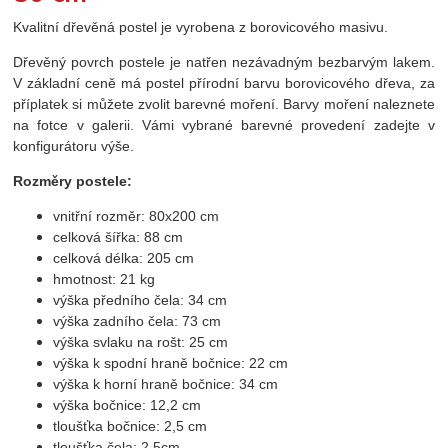
Kvalitní dřevěná postel je vyrobena z borovicového masivu.
Dřevěný povrch postele je natřen nezávadným bezbarvým lakem.
V základní ceně má postel přírodní barvu borovicového dřeva, za
příplatek si můžete zvolit barevné moření. Barvy moření naleznete
na fotce v galerii. Vámi vybrané barevné provedení zadejte v
konfigurátoru výše.
Rozměry postele:
vnitřní rozměr: 80x200 cm
celková šířka: 88 cm
celková délka: 205 cm
hmotnost: 21 kg
výška předního čela: 34 cm
výška zadního čela: 73 cm
výška svlaku na rošt: 25 cm
výška k spodní hraně bočnice: 22 cm
výška k horní hraně bočnice: 34 cm
výška bočnice: 12,2 cm
tloušťka bočnice: 2,5 cm
tloušťka čela: 2,5cm