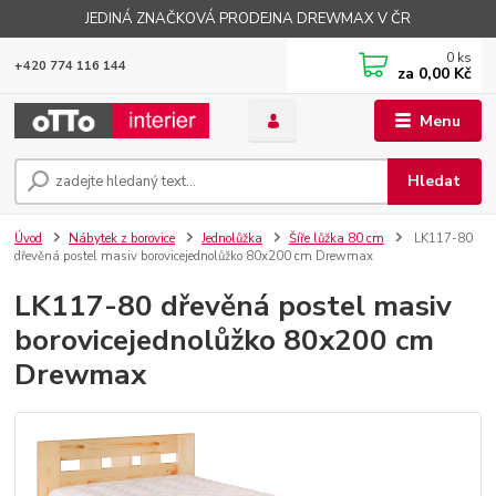
JEDINÁ ZNAČKOVÁ PRODEJNA DREWMAX V ČR
0
ks
+420 774 116 144
za
0,00 Kč
Menu
Hledat
Úvod
Nábytek z borovice
Jednolůžka
Šíře lůžka 80 cm
LK117-80
dřevěná postel masiv borovicejednolůžko 80x200 cm Drewmax
LK117-80 dřevěná postel masiv
borovicejednolůžko 80x200 cm
Drewmax