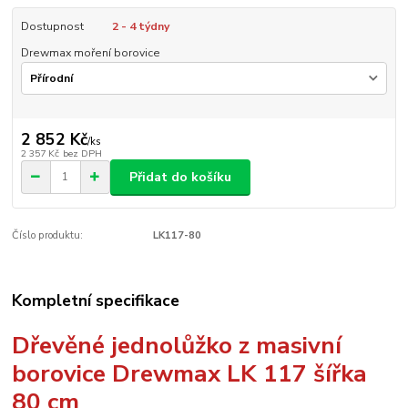
Dostupnost
2 - 4 týdny
Drewmax moření borovice
2 852 Kč
/
ks
2 357 Kč
bez DPH
Přidat do košíku
Číslo produktu:
LK117-80
Kompletní specifikace
Dřevěné jednolůžko z masivní
borovice Drewmax LK 117 šířka
80 cm