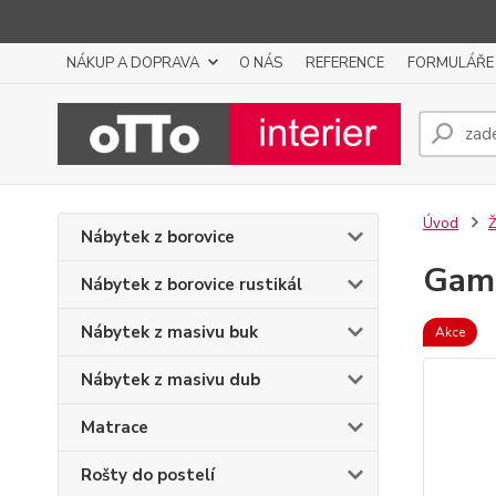
NÁKUP A DOPRAVA
O NÁS
REFERENCE
FORMULÁŘE
Úvod
Ž
Nábytek z borovice
Game
Nábytek z borovice rustikál
Nábytek z masivu buk
Akce
Nábytek z masivu dub
Matrace
Rošty do postelí