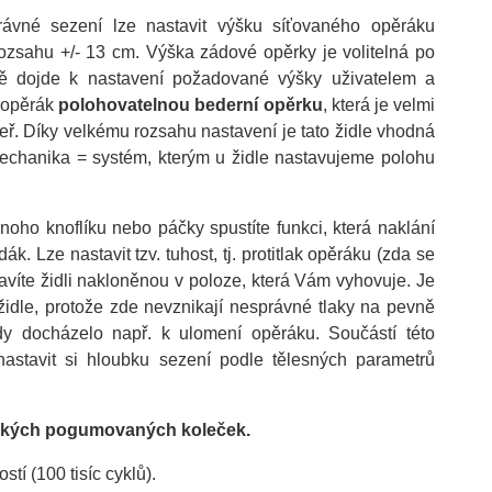
ávné sezení lze nastavit výšku síťovaného opěráku
ozsahu +/- 13 cm. Výška zádové opěrky je volitelná po
dně dojde k nastavení požadované výšky uživatelem a
ý opěrák
polohovatelnou bederní opěrku
, která je velmi
. Díky velkému rozsahu nastavení je tato židle vhodná
mechanika = systém, kterým u židle nastavujeme polohu
noho knoflíku nebo páčky spustíte funkci, která naklání
. Lze nastavit tzv. tuhost, tj. protitlak opěráku (zda se
víte židli nakloněnou v poloze, která Vám vyhovuje. Je
židle, protože zde nevznikají nesprávné tlaky na pevně
dy docházelo např. k ulomení opěráku. Součástí této
stavit si hloubku sezení podle tělesných parametrů
ěkkých pogumovaných koleček.
í (100 tisíc cyklů).