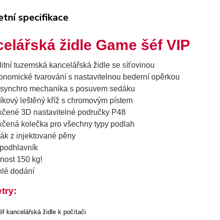
tní specifikace
elářská židle Game šéf VIP
litní tuzemská kancelářská židle se síťovinou
onomické tvarování s nastavitelnou bederní opěrkou
synchro mechanika s posuvem sedáku
níkový leštěný kříž s chromovým pístem
čené 3D nastavitelné područky P48
čená kolečka pro všechny typy podlah
ák z injektované pěny
podhlavník
nost 150 kg!
hlé dodání
try: