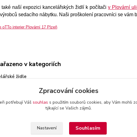
 také naší expozici kancelářských židlí k počítači
v Plovární uli
 výrobců sedacího nábytku. Naši proškolení pracovníci se vám 
zařazeno v kategoriích
lářské židle
Zpracování cookies
eři potřebují Váš
souhlas
s použitím souborů cookies, aby Vám mohli z
týkající se Vašich zájmů.
a provozovatel
-
Obchodní podmínky
-
Reklamační řád
Souhlasím
Nastavení