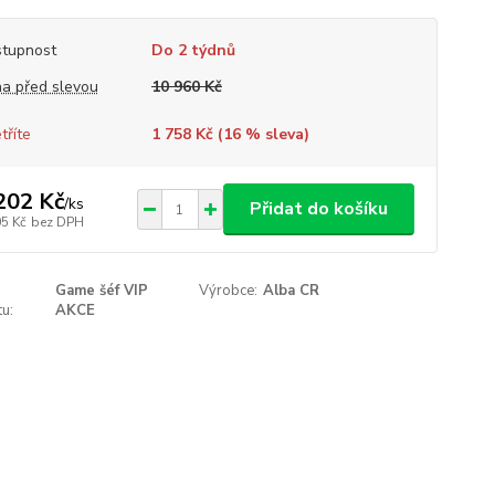
tupnost
Do 2 týdnů
a před slevou
10 960 Kč
tříte
1 758 Kč (
16
% sleva)
202 Kč
/
ks
Přidat do košíku
05 Kč
bez DPH
Game šéf VIP
Výrobce:
Alba CR
u:
AKCE