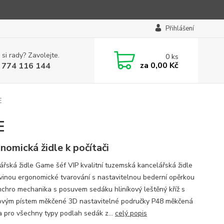
Přihlášení
 si rady? Zavolejte.
0
ks
za
0,00 Kč
 774 116 144
E
E
nomická židle k počítači
ářská židle Game šéf VIP kvalitní tuzemská kancelářská židle
ovinou ergonomické tvarování s nastavitelnou bederní opěrkou
chro mechanika s posuvem sedáku hliníkový leštěný kříž s
vým pístem měkčené 3D nastavitelné područky P48 měkčená
a pro všechny typy podlah sedák z...
celý popis