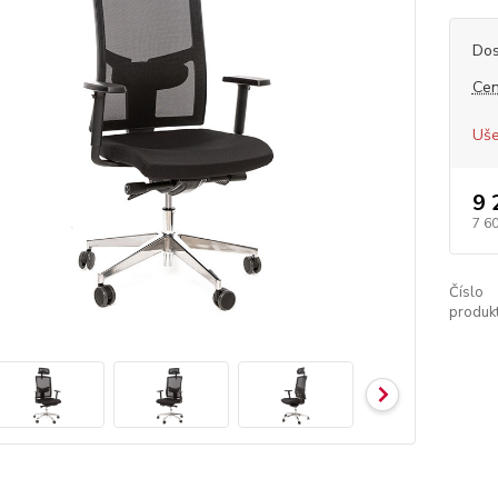
Dos
Cen
Uše
9 
7 6
Číslo
produkt