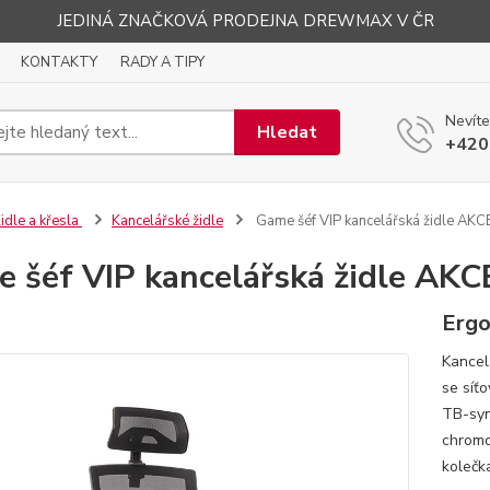
JEDINÁ ZNAČKOVÁ PRODEJNA DREWMAX V ČR
KONTAKTY
RADY A TIPY
Nevíte
Hledat
+420
idle a křesla
Kancelářské židle
Game šéf VIP kancelářská židle AKC
 šéf VIP kancelářská židle AKC
Ergo
Kancel
se síť
TB-syn
chromo
kolečk