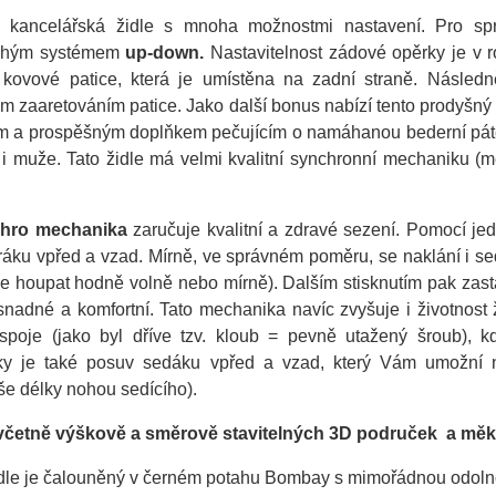
 kancelářská židle s mnoha možnostmi nastavení. Pro spr
chým systémem
up-down.
Nastavitelnost zádové opěrky je v r
 kovové patice, která je umístěna na zadní straně. Násle
m zaaretováním patice. Jako další bonus nabízí tento prodyšn
m a prospěšným doplňkem pečujícím o namáhanou bederní páteř
 i muže. Tato židle má velmi kvalitní synchronní mechaniku (
hro mechanika
zaručuje kvalitní a zdravé sezení. Pomocí jed
áku vpřed a vzad. Mírně, ve správném poměru, se naklání i sedák
le houpat hodně volně nebo mírně). Dalším stisknutím pak zasta
 snadné a komfortní. Tato mechanika navíc zvyšuje i životnost 
spoje (jako byl dříve tzv. kloub = pevně utažený šroub), k
ky je
také posuv sedáku vpřed a vzad, který Vám umožní na
še délky nohou sedícího).
 včetně výškově a směrově stavitelných 3D područek a m
dle je čalouněný v černém potahu Bombay s mimořádnou odolnost