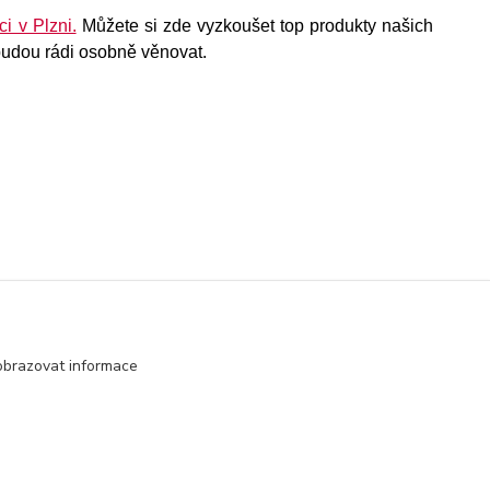
ci v Plzni.
Můžete si zde vyzkoušet top produkty našich
budou rádi osobně věnovat.
obrazovat informace
Vytvořeno na
Eshop-rychle.cz