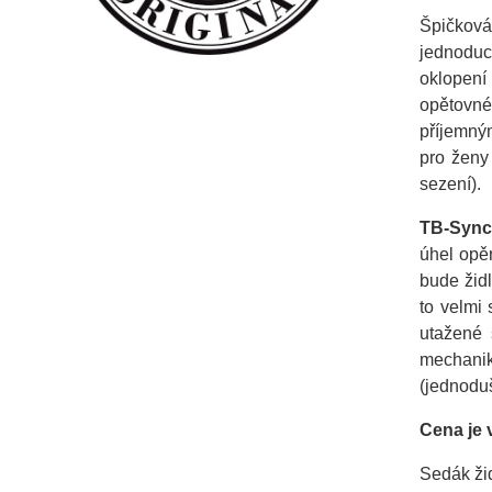
Špičková
jednodu
oklopení
opětovné
příjemný
pro ženy
sezení).
TB-Sync
úhel opěr
bude žid
to velmi
utažené 
mechani
(jednodu
Cena je
Sedák ži