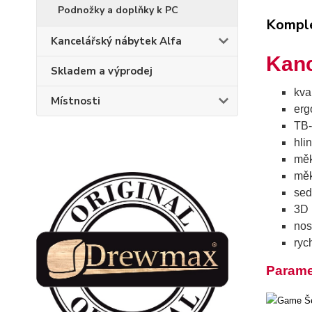
Podnožky a doplňky k PC
Komple
Kancelářský nábytek Alfa
Kanc
Skladem a výprodej
kva
Místnosti
erg
TB-
hli
měk
měk
sed
3D 
nos
ryc
Parame