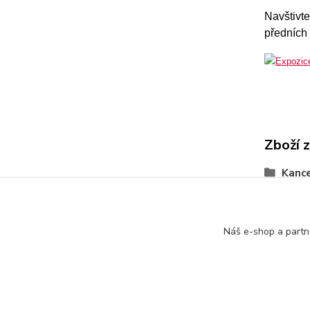
Navštivte
předních
Zboží 
Kance
Náš e-shop a partn
+420 774 116 144
oTTo interier s.r.o.
Kontakty 