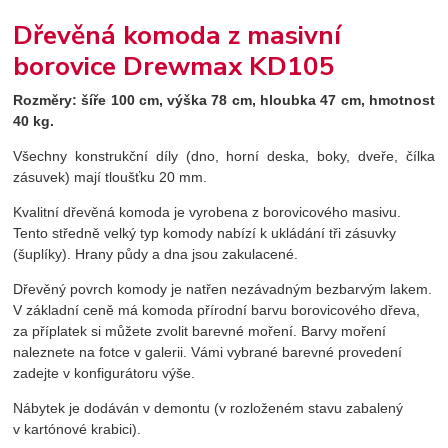
Dřevěná komoda z masivní
borovice Drewmax KD105
Rozměry:
šíře 100 cm, výška 78 cm, hloubka 47 cm, hmotnost
40 kg.
Všechny konstrukční díly (dno, horní deska, boky, dveře, čílka
zásuvek) mají tloušťku 20 mm.
Kvalitní dřevěná komoda je vyrobena z borovicového masivu.
Tento středně velký typ komody nabízí k ukládání tři zásuvky
(šuplíky). Hrany půdy a dna jsou zakulacené.
Dřevěný povrch komody je natřen nezávadným bezbarvým lakem.
V základní ceně má komoda přírodní barvu borovicového dřeva,
za příplatek si můžete zvolit barevné moření. Barvy moření
naleznete na fotce v galerii. Vámi vybrané barevné provedení
zadejte v konfigurátoru výše.
Nábytek je dodáván v demontu (v rozloženém stavu zabalený
v kartónové krabici).