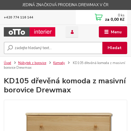
JEDINÁ ZNAČKOVÁ PRODEJNA DREWMAX V ČR
0
ks
+420 774 116 144
za
0,00 Kč
Menu
Hledat
Úvod
Nábytek z borovice
Komody
KD105 dřevěná komoda z masivní
borovice Drewmax
KD105 dřevěná komoda z masivní
borovice Drewmax