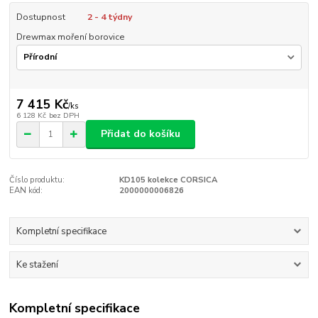
Dostupnost
2 - 4 týdny
Drewmax moření borovice
7 415 Kč
/
ks
6 128 Kč
bez DPH
Přidat do košíku
Číslo produktu:
KD105 kolekce CORSICA
EAN kód:
2000000006826
Kompletní specifikace
Ke stažení
Kompletní specifikace