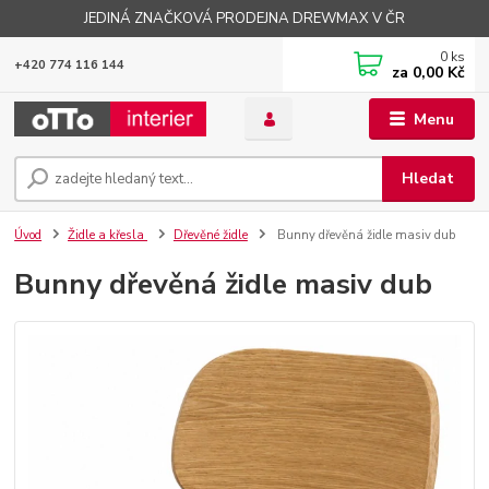
JEDINÁ ZNAČKOVÁ PRODEJNA DREWMAX V ČR
0
ks
+420 774 116 144
za
0,00 Kč
Menu
Hledat
Úvod
Židle a křesla
Dřevěné židle
Bunny dřevěná židle masiv dub
Bunny dřevěná židle masiv dub