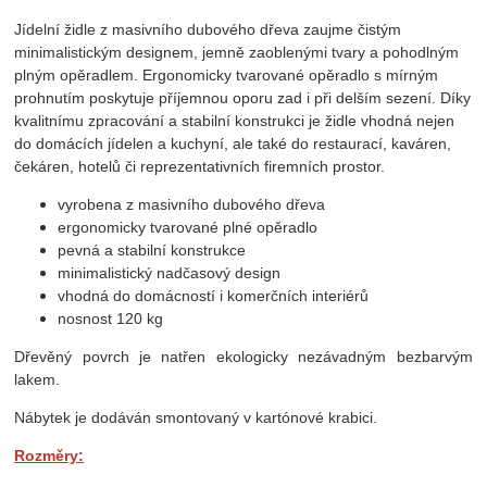
Jídelní židle z masivního dubového dřeva zaujme čistým
minimalistickým designem, jemně zaoblenými tvary a pohodlným
plným opěradlem. Ergonomicky tvarované opěradlo s mírným
prohnutím poskytuje příjemnou oporu zad i při delším sezení. Díky
kvalitnímu zpracování a stabilní konstrukci je židle vhodná nejen
do domácích jídelen a kuchyní, ale také do restaurací, kaváren,
čekáren, hotelů či reprezentativních firemních prostor.
vyrobena z masivního dubového dřeva
ergonomicky tvarované plné opěradlo
pevná a stabilní konstrukce
minimalistický nadčasový design
vhodná do domácností i komerčních interiérů
nosnost 120 kg
Dřevěný povrch je natřen ekologicky nezávadným bezbarvým
lakem.
Nábytek je dodáván smontovaný v kartónové krabici.
Rozměry: