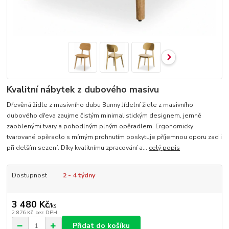
Kvalitní nábytek z dubového masivu
Dřevěná židle z masivního dubu Bunny Jídelní židle z masivního
dubového dřeva zaujme čistým minimalistickým designem, jemně
zaoblenými tvary a pohodlným plným opěradlem. Ergonomicky
tvarované opěradlo s mírným prohnutím poskytuje příjemnou oporu zad i
při delším sezení. Díky kvalitnímu zpracování a...
celý popis
Dostupnost
2 - 4 týdny
3 480 Kč
/
ks
2 876 Kč
bez DPH
Přidat do košíku