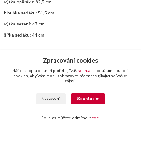
výška opěráku: 82,5 cm
hloubka sedáku: 51,5 cm
výška sezení: 47 cm
šířka sedáku: 44 cm
Zpracování cookies
Zboží zařazeno v kategoriích
Náš e-shop a partneři potřebují Váš
souhlas
s použitím souborů
cookies, aby Vám mohli zobrazovat informace týkající se Vašich
Židle
zájmů.
Dřevěné židle
Souhlasím
Nastavení
Jídelní židle
Kuchyně a jídelna
Souhlas můžete odmítnout
zde
.
Jídelní židle