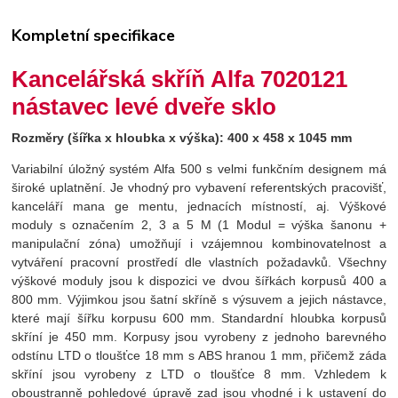
Kompletní specifikace
Kancelářská skříň Alfa 7020121
nástavec levé dveře sklo
Rozměry (šířka x hloubka x výška): 400 x 458 x 1045 mm
Variabilní úložný systém Alfa 500 s velmi funkčním designem má
široké uplatnění. Je vhodný pro vybavení referentských pracovišť,
kanceláří mana ge mentu, jednacích místností, aj. Výškové
moduly s označením 2, 3 a 5 M (1 Modul = výška šanonu +
manipulační zóna) umožňují i vzájemnou kombinovatelnost a
vytváření pracovní prostředí dle vlastních požadavků. Všechny
výškové moduly jsou k dispozici ve dvou šířkách korpusů 400 a
800 mm. Výjimkou jsou šatní skříně s výsuvem a jejich nástavce,
které mají šířku korpusu 600 mm. Standardní hloubka korpusů
skříní je 450 mm. Korpusy jsou vyrobeny z jednoho barevného
odstínu LTD o tloušťce 18 mm s ABS hranou 1 mm, přičemž záda
skříní jsou vyrobeny z LTD o tloušťce 8 mm. Vzhledem k
oboustranně pohledové úpravě zad jsou vhodné i k ustavení do