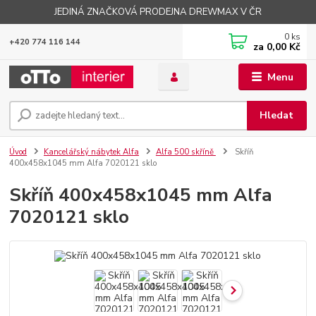
JEDINÁ ZNAČKOVÁ PRODEJNA DREWMAX V ČR
0
ks
+420 774 116 144
za
0,00 Kč
Menu
Hledat
Úvod
Kancelářský nábytek Alfa
Alfa 500 skříně
Skříň
400x458x1045 mm Alfa 7020121 sklo
Skříň 400x458x1045 mm Alfa
7020121 sklo