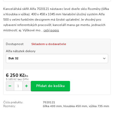
Kancelářská skříň Alfa 7020121 nástavec levé dveře sklo Rozměry (šířka
x hloubka x výška): 400 x 458 x 1045 mm Variabilní úložný systém Alfa
500 s velmi funkčním designem má široké uplatnění. Je vhodný pro
vybavení referentských pracovišť, kanceláří mana ge mentu, jednacích
místností, aj. Výškové mo...
celý popis
Dostupnost
Skladem u dodavatele
Alfa nábytek dekory
6 250 Kč
/
ks
5 165 Kč
bez DPH
Přidat do košíku
Číslo produktu:
7020121
Rozměry:
šířka 400 mm, hloubka 450 mm, výška 735 mm